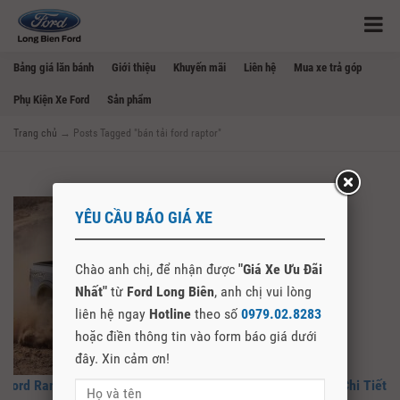
Bảng giá lăn bánh
Giới thiệu
Khuyến mãi
Liên hệ
Mua xe trả góp
Phụ Kiện Xe Ford
Sản phẩm
Trang chủ
→
Posts Tagged "bán tải ford raptor"
YÊU CẦU BÁO GIÁ XE
Chào anh chị, để nhận được
"Giá Xe Ưu Đãi
Nhất"
từ
Ford Long Biên
, anh chị vui lòng
liên hệ ngay
Hotline
theo số
0979.02.8283
hoặc điền thông tin vào form báo giá dưới
đây. Xin cảm ơn!
Ford Ranger Raptor 3.0 V6 2026 Giá Bao Nhiêu? Đánh Giá Chi Tiết