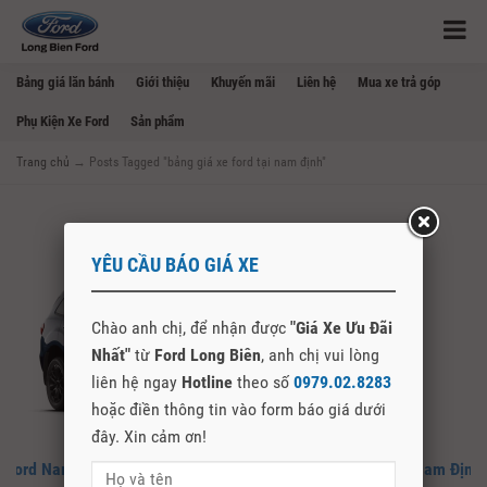
Bảng giá lăn bánh
Giới thiệu
Khuyến mãi
Liên hệ
Mua xe trả góp
Phụ Kiện Xe Ford
Sản phẩm
Trang chủ
→
Posts Tagged "bảng giá xe ford tại nam định"
YÊU CẦU BÁO GIÁ XE
Chào anh chị, để nhận được
"Giá Xe Ưu Đãi
Nhất"
từ
Ford Long Biên
, anh chị vui lòng
liên hệ ngay
Hotline
theo số
0979.02.8283
hoặc điền thông tin vào form báo giá dưới
đây. Xin cảm ơn!
Ford Nam Định – Đại Lý Chính Hãng Mua Bán Xe Ford Tại Nam Định