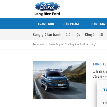
TRANG CHỦ
SẢN PHẨM
BẢNG GIÁ 
Bảng giá lăn bánh
Giới thiệu
Khuyến mãi
Trang chủ
→
Posts Tagged "đánh giá xe ford territory"
FORD TE
Giới Thiệu 
đầy thú vị vớ
Y
Ch