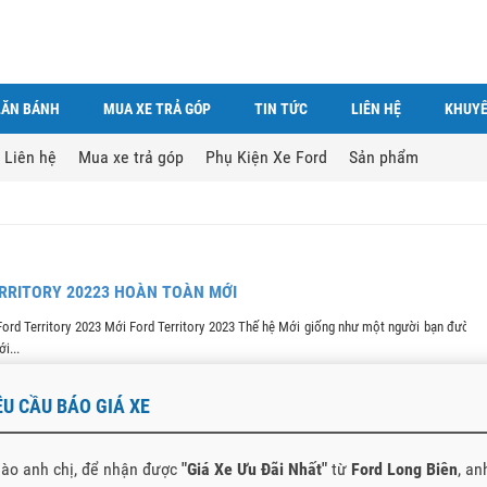
LĂN BÁNH
MUA XE TRẢ GÓP
TIN TỨC
LIÊN HỆ
KHUYẾ
Liên hệ
Mua xe trả góp
Phụ Kiện Xe Ford
Sản phẩm
RRITORY 20223 HOÀN TOÀN MỚI
Ford Territory 2023 Mới Ford Territory 2023 Thế hệ Mới giống như một người bạn đường
i...
ÊU CẦU BÁO GIÁ XE
ào anh chị, để nhận được
"Giá Xe Ưu Đãi Nhất"
từ
Ford Long Biên
, an