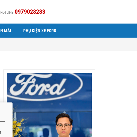
0979028283
HOTLINE
N MÃI
PHỤ KIỆN XE FORD
h