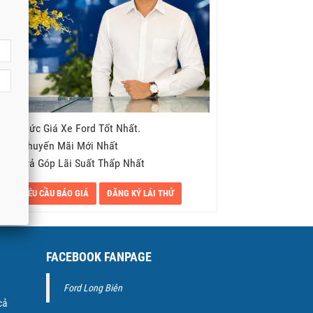
- Mức Giá Xe Ford Tốt Nhất.
- Khuyến Mãi Mới Nhất
- Trả Góp Lãi Suất Thấp Nhất
YÊU CẦU BÁO GIÁ
ĐĂNG KÝ LÁI THỬ
FACEBOOK FANPAGE
Ford Long Biên
cả