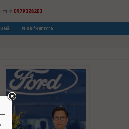
0979028283
HOTLINE
N MÃI
PHỤ KIỆN XE FORD
h