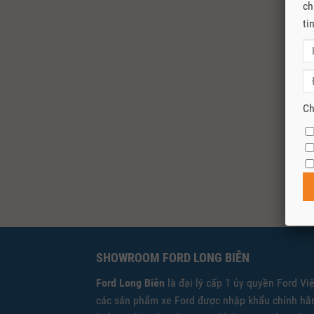
ch
ti
Ch
SHOWROOM FORD LONG BIÊN
Ford Long Biên
là đại lý cấp 1 ủy quyền Ford Vi
các sản phẩm xe Ford được nhập khẩu chính hãn