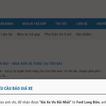
LĂN BÁNH
MUA XE TRẢ GÓP
TIN TỨC
LIÊN HỆ
KHUYẾ
Liên hệ
Mua xe trả góp
Phụ Kiện Xe Ford
Sản phẩm
N BÁI – MUA BÁN XE FORD TẠI YÊN BÁI
ái – Đại Lý Uỷ Quyền Chính Hãng Của Ford Việt Nam Tại Yên Bái. Chuyên phân phối các
Tải,...
ÊU CẦU BÁO GIÁ XE
ào anh chị, để nhận được
"Giá Xe Ưu Đãi Nhất"
từ
Ford Long Biên
, an