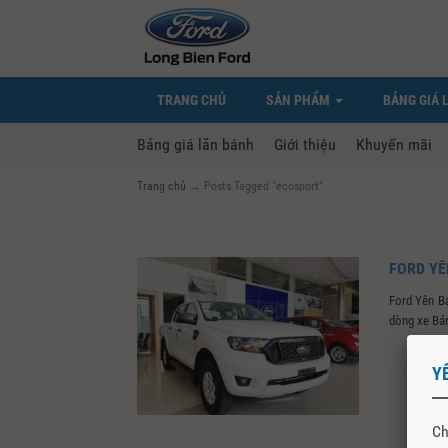
TRANG CHỦ
SẢN PHẨM
BẢNG GIÁ 
Bảng giá lăn bánh
Giới thiệu
Khuyến mãi
Trang chủ
→
Posts Tagged "ecosport"
FORD YÊ
Ford Yên B
dòng xe Bán 
Y
Ch