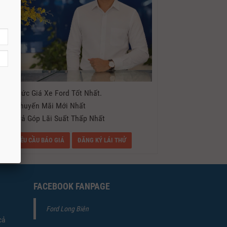
- Mức Giá Xe Ford Tốt Nhất.
- Khuyến Mãi Mới Nhất
- Trả Góp Lãi Suất Thấp Nhất
YÊU CẦU BÁO GIÁ
ĐĂNG KÝ LÁI THỬ
FACEBOOK FANPAGE
Ford Long Biên
cả