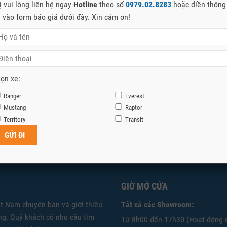
ị vui lòng liên hệ ngay
Hotline
theo số
0979.02.8283
hoặc điền thông
n vào form báo giá dưới đây. Xin cảm ơn!
ọn xe:
Ranger
Everest
Mustang
Raptor
Territory
Transit
GIỜ MỞ CỬA
ệt Nam chuyên bán và giới thiệu
Tất cả các Showroom:
g. Quý khách có nhu cầu tìm
Từ 8h00 đến 17h30 (Hoạt động 