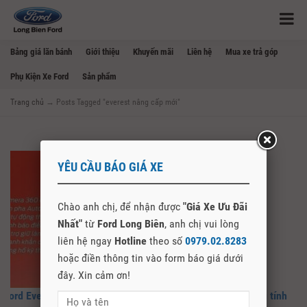
Bảng giá lăn bánh
Giới thiệu
Khuyến mãi
Liên hệ
Mua xe trả góp
Phụ Kiện Xe Ford
Sản phẩm
Trang chủ
→
Posts Tagged "everest nâng cấp mới"
YÊU CẦU BÁO GIÁ XE
Chào anh chị, để nhận được
"Giá Xe Ưu Đãi
Nhất"
từ
Ford Long Biên
, anh chị vui lòng
liên hệ ngay
Hotline
theo số
0979.02.8283
hoặc điền thông tin vào form báo giá dưới
đây. Xin cảm ơn!
Ford Everest Titanium 4×2 bản nâng cấp mới bổ sung nhiều tính