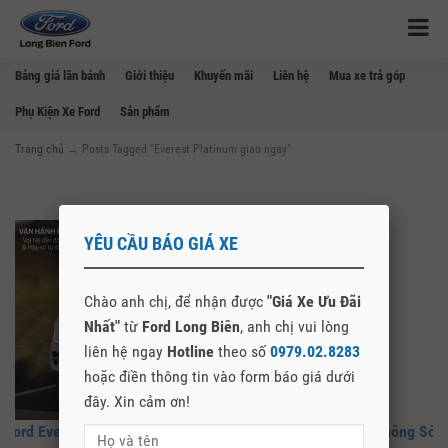
Bảng giá lăn bánh
Giới thiệu
Khuyến mãi
Liên hệ
Mua xe trả góp
Phụ Kiện Xe Ford
Sản phẩm
Trang chủ
→
Posts Tagged "Everest Platinum giao ngay"
YÊU CẦU BÁO GIÁ XE
Chào anh chị, để nhận được
"Giá Xe Ưu Đãi
Nhất"
từ
Ford Long Biên
, anh chị vui lòng
liên hệ ngay
Hotline
theo số
0979.02.8283
hoặc điền thông tin vào form báo giá dưới
đây. Xin cảm ơn!
Ford Everest Platinum 2.0L 4×2 AT 2026 Giá Bao Nhiêu? Thông Số