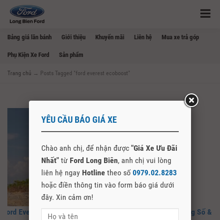
Bảng giá lăn bánh
Giới thiệu
Khuyến mãi
Liên hệ
Mua xe trả góp
Phụ Kiện Xe Ford
Sản phẩm
Trang chủ
→
Posts Tagged "ford everest ecoboost"
YÊU CẦU BÁO GIÁ XE
Chào anh chị, để nhận được
"Giá Xe Ưu Đãi
Nhất"
từ
Ford Long Biên
, anh chị vui lòng
liên hệ ngay
Hotline
theo số
0979.02.8283
hoặc điền thông tin vào form báo giá dưới
đây. Xin cảm ơn!
Ford Everest Platinum 2.3L Máy Xăng Giá Bao Nhiêu? Thông Số &