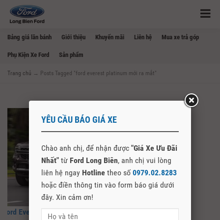
Bảng giá lăn bánh
Giới thiệu
Khuyến mãi
Liên hệ
Mua xe trả góp
Phụ Kiện Xe Ford
Sản phẩm
Trang chủ
→
Posts Tagged "ford everest platinum mới ra mắt"
YÊU CẦU BÁO GIÁ XE
Chào anh chị, để nhận được
"Giá Xe Ưu Đãi
Nhất"
từ
Ford Long Biên
, anh chị vui lòng
liên hệ ngay
Hotline
theo số
0979.02.8283
hoặc điền thông tin vào form báo giá dưới
đây. Xin cảm ơn!
Ford Everest Platinum 2024 Ra Mắt tại Việt Nam