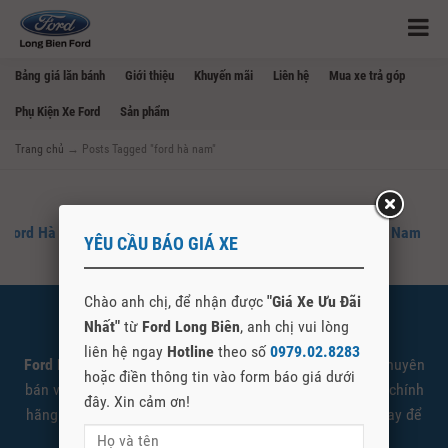
Bảng giá lăn bánh
Giới thiệu
Khuyến mãi
Liên hệ
Mua xe trả góp
Phụ Kiện Xe Ford
Sản phẩm
Trang chủ
→
Posts Tagged "ford hà nam"
Ford Hà Nam – Đại Lý Mua Bán Xe Ford Chính Hãng Tại Hà Nam
YÊU CẦU BÁO GIÁ XE
Chào anh chị, để nhận được
"Giá Xe Ưu Đãi
Nhất"
từ
Ford Long Biên
, anh chị vui lòng
SHOWROOM FORD LONG BIÊN
liên hệ ngay
Hotline
theo số
0979.02.8283
Ford Long Biên
là đại lý cấp 1 ủy quyền Ford Việt Nam chuyên
hoặc điền thông tin vào form báo giá dưới
bán và giới thiệu các sản phẩm xe Ford được nhập khẩu chính
đây. Xin cảm ơn!
hãng. Quý khách có nhu cầu tìm hiểu vui lòng liên hệ ngay để
được tư vấn và báo giá tốt nhất.