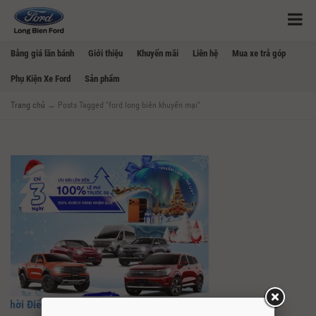
Bảng giá lăn bánh
Giới thiệu
Khuyến mãi
Liên hệ
Mua xe trả góp
Phụ Kiện Xe Ford
Sản phẩm
Trang chủ
→
Posts Tagged "ford long biên khuyến mại"
Thời Điểm Vàng Mua Xe Trong Tháng 12 Tại Ford Long Biên