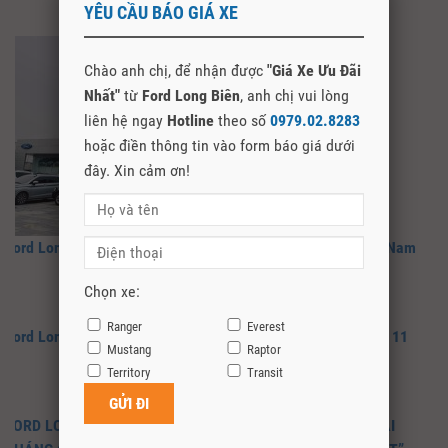
YÊU CẦU BÁO GIÁ XE
Chào anh chị, để nhận được
"Giá Xe Ưu Đãi
Nhất"
từ
Ford Long Biên
, anh chị vui lòng
liên hệ ngay
Hotline
theo số
0979.02.8283
hoặc điền thông tin vào form báo giá dưới
đây. Xin cảm ơn!
Ford Long Biên Đại Lý Ủy Quyền Chính Hãng Của Ford Việt Nam
Chọn xe:
Ranger
Everest
Ford Long Biên – Thời Điểm Vàng Mua Xe Ford trong tháng 11
Mustang
Raptor
Territory
Transit
FORD LONG BIÊN TRIỂN KHAI CHƯƠNG TRÌNH KHUYẾN MÃI