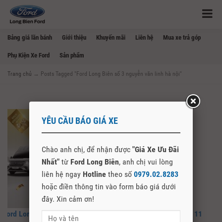
Bảng giá lăn bánh
Giới thiệu
Khuyến mãi
Liên hệ
Mua xe trả góp
Phụ Kiện Xe Ford
Sản phẩm
Trang chủ
→
Posts Tagged "Ford Long Biên số 3 nguyễn văn linh hà nội"
YÊU CẦU BÁO GIÁ XE
Chào anh chị, để nhận được
"Giá Xe Ưu Đãi
Nhất"
từ
Ford Long Biên
, anh chị vui lòng
liên hệ ngay
Hotline
theo số
0979.02.8283
hoặc điền thông tin vào form báo giá dưới
đây. Xin cảm ơn!
Ford Long Biên – Thời Điểm Vàng Mua Xe Ford trong tháng 11