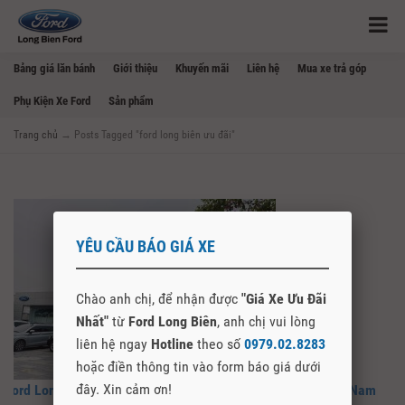
Bảng giá lăn bánh
Giới thiệu
Khuyến mãi
Liên hệ
Mua xe trả góp
Phụ Kiện Xe Ford
Sản phẩm
Trang chủ
→
Posts Tagged "ford long biên ưu đãi"
YÊU CẦU BÁO GIÁ XE
Chào anh chị, để nhận được
"Giá Xe Ưu Đãi
Nhất"
từ
Ford Long Biên
, anh chị vui lòng
liên hệ ngay
Hotline
theo số
0979.02.8283
hoặc điền thông tin vào form báo giá dưới
đây. Xin cảm ơn!
Ford Long Biên Đại Lý Ủy Quyền Chính Hãng Của Ford Việt Nam