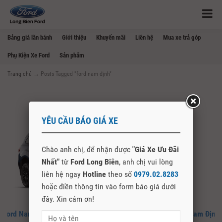
Bảng giá lăn bánh
Giới thiệu
Khuyến mãi
Liên hệ
Mua xe trả góp
Phụ Kiện Xe Ford
Sản phẩm
Trang chủ
→
Posts Tagged "ford nam định"
YÊU CẦU BÁO GIÁ XE
Chào anh chị, để nhận được
"Giá Xe Ưu Đãi
Nhất"
từ
Ford Long Biên
, anh chị vui lòng
liên hệ ngay
Hotline
theo số
0979.02.8283
hoặc điền thông tin vào form báo giá dưới
đây. Xin cảm ơn!
Ford Nam Định – Đại Lý Chính Hãng Mua Bán Xe Ford Tại Nam Định