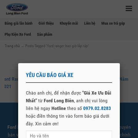
Bảng giá lăn bánh
Giới thiệu
Khuyến mãi
Liên hệ
Mua xe trả góp
Phụ Kiện Xe Ford
Sản phẩm
Trang chủ
→
Posts Tagged "ford ranger bao giờ lắp ráp"
YÊU CẦU BÁO GIÁ XE
Ford Ranger Sẽ Được Lắp Ráp Trong Nước Và Bán Ra Giữa Năm
2021
Chào anh chị, để nhận được
"Giá Xe Ưu Đãi
Nhất"
từ
Ford Long Biên
, anh chị vui lòng
liên hệ ngay
Hotline
theo số
0979.02.8283
SHOWROOM FORD LONG BIÊN
hoặc điền thông tin vào form báo giá dưới
đây. Xin cảm ơn!
Ford Long Biên
là đại lý cấp 1 ủy quyền Ford Việt Nam chuyên
bán và giới thiệu các sản phẩm xe Ford được nhập khẩu chính