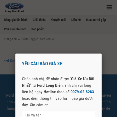
Bảng giá lăn bánh
Giới thiệu
Khuyến mãi
Liên hệ
Mua xe trả góp
Phụ Kiện Xe Ford
Sản phẩm
Trang chủ
→
Posts Tagged "ford sơn la"
Ford Sơn La – Mua Bán Xe Ford Tại Sơn La
YÊU CẦU BÁO GIÁ XE
Chào anh chị, để nhận được
"Giá Xe Ưu Đãi
Nhất"
từ
Ford Long Biên
, anh chị vui lòng
SHOWROOM FORD LONG BIÊN
liên hệ ngay
Hotline
theo số
0979.02.8283
Ford Long Biên
là đại lý cấp 1 ủy quyền Ford Việt Nam chuyên
hoặc điền thông tin vào form báo giá dưới
bán và giới thiệu các sản phẩm xe Ford được nhập khẩu chính
đây. Xin cảm ơn!
hãng. Quý khách có nhu cầu tìm hiểu vui lòng liên hệ ngay để
được tư vấn và báo giá tốt nhất.