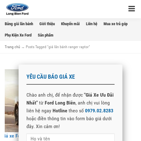
Bảng giá lăn bánh
Giới thiệu
Khuyến mãi
Liên hệ
Mua xe trả góp
Phụ Kiện Xe Ford
Sản phẩm
Trang chủ
→
Posts Tagged "giá lăn bánh ranger raptor"
YÊU CẦU BÁO GIÁ XE
Chào anh chị, để nhận được
"Giá Xe Ưu Đãi
Nhất"
từ
Ford Long Biên
, anh chị vui lòng
liên hệ ngay
Hotline
theo số
0979.02.8283
hoặc điền thông tin vào form báo giá dưới
đây. Xin cảm ơn!
Giá xe Ford Ranger Raptor lăn bánh