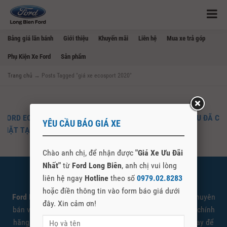
Bảng giá lăn bánh
Giới thiệu
Khuyến mãi
Liên hệ
Mua xe trả góp
Phụ Kiện Xe Ford
Sản phẩm
Trang chủ
→
Posts Tagged "giá xe ecosport 2020"
FORD ECOSPORT 2020 MỚI BỎ BÁNH DỰ PHÒNG TREO SAU ĐÃ CÓ
YÊU CẦU BÁO GIÁ XE
MẶT TẠI THỊ TRƯỜNG VIỆT NAM
Chào anh chị, để nhận được
"Giá Xe Ưu Đãi
Nhất"
từ
Ford Long Biên
, anh chị vui lòng
liên hệ ngay
SHOWROOM FORD LONG BIÊN
Hotline
theo số
0979.02.8283
hoặc điền thông tin vào form báo giá dưới
Ford Long Biên
là đại lý cấp 1 ủy quyền Ford Việt Nam chuyên
đây. Xin cảm ơn!
bán và giới thiệu các sản phẩm xe Ford được nhập khẩu chính
hãng. Quý khách có nhu cầu tìm hiểu vui lòng liên hệ ngay để