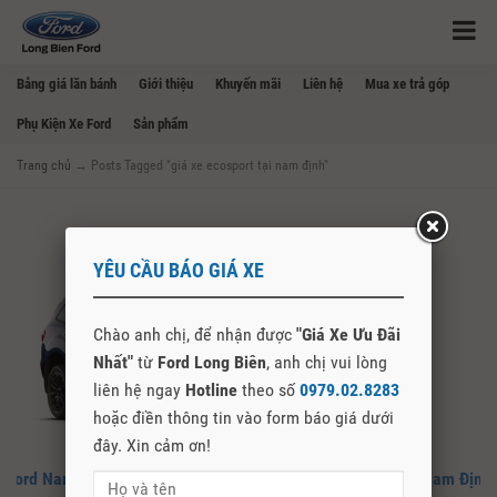
Bảng giá lăn bánh
Giới thiệu
Khuyến mãi
Liên hệ
Mua xe trả góp
Phụ Kiện Xe Ford
Sản phẩm
Trang chủ
→
Posts Tagged "giá xe ecosport tại nam định"
YÊU CẦU BÁO GIÁ XE
Chào anh chị, để nhận được
"Giá Xe Ưu Đãi
Nhất"
từ
Ford Long Biên
, anh chị vui lòng
liên hệ ngay
Hotline
theo số
0979.02.8283
hoặc điền thông tin vào form báo giá dưới
đây. Xin cảm ơn!
Ford Nam Định – Đại Lý Chính Hãng Mua Bán Xe Ford Tại Nam Định