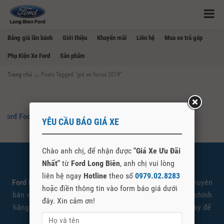
Bảng giá lăn bánh
Giới thiệu
Khuyến mãi
Liên hệ
Mua xe trả góp
Phụ Kiện Xe Ford
Sản phẩm
Trang chủ
→
Posts Tagged "giá xe focus 2019"
Ford Focus Ngừng Sản Xuất Thay Thế Phiên Bản Mới 2019
YÊU CẦU BÁO GIÁ XE
Chào anh chị, để nhận được
"Giá Xe Ưu Đãi
Nhất"
từ
Ford Long Biên
, anh chị vui lòng
SHOWROOM FORD LONG BIÊN
liên hệ ngay
Hotline
theo số
0979.02.8283
Ford Long Biên
là đại lý cấp 1 ủy quyền Ford Việt Nam chuyên
hoặc điền thông tin vào form báo giá dưới
bán và giới thiệu các sản phẩm xe Ford được nhập khẩu chính
đây. Xin cảm ơn!
hãng. Quý khách có nhu cầu tìm hiểu vui lòng liên hệ ngay để
được tư vấn và báo giá tốt nhất.