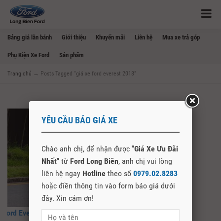
Bảng giá lăn bánh
Giới thiệu
Khuyến mãi
Liên hệ
Mua xe trả góp
Phụ Kiện Xe Ford
Sản phẩm
Trang chủ
→
Posts Tagged "giá xe ford everest 2018"
YÊU CẦU BÁO GIÁ XE
Chào anh chị, để nhận được
"Giá Xe Ưu Đãi
Nhất"
từ
Ford Long Biên
, anh chị vui lòng
liên hệ ngay
Hotline
theo số
0979.02.8283
hoặc điền thông tin vào form báo giá dưới
đây. Xin cảm ơn!
Ford Everest 2018 Sắp Về Việt Nam