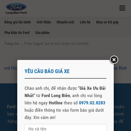
Bảng giá lăn bánh
Giới thiệu
Khuyến mãi
Liên hệ
Mua xe trả góp
Phụ Kiện Xe Ford
Sản phẩm
Trang chủ
→
Posts Tagged "giá xe ford ranger tại hòa bình"
Ford Hòa Bình – Đại Lý Mua Bán Xe Ford Chính Hãng Tại Hòa Bình
YÊU CẦU BÁO GIÁ XE
Chào anh chị, để nhận được
"Giá Xe Ưu Đãi
Nhất"
từ
Ford Long Biên
, anh chị vui lòng
SHOWROOM FORD LONG BIÊN
liên hệ ngay
Hotline
theo số
0979.02.8283
Ford Long Biên
là đại lý cấp 1 ủy quyền Ford Việt Nam chuyên
hoặc điền thông tin vào form báo giá dưới
bán và giới thiệu các sản phẩm xe Ford được nhập khẩu chính
đây. Xin cảm ơn!
hãng. Quý khách có nhu cầu tìm hiểu vui lòng liên hệ ngay để
được tư vấn và báo giá tốt nhất.