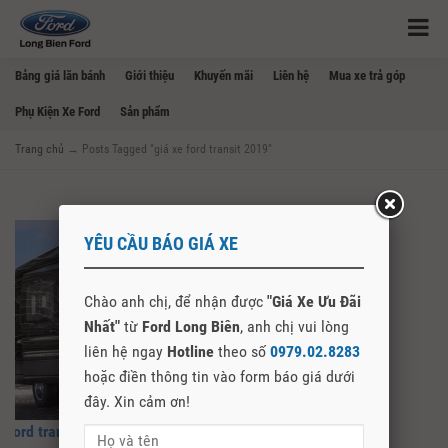
Bảng giá lăn bánh
Giới thiệu
Khuyến mãi
Liên hệ
Mua xe trả góp
Phụ Kiện Xe Ford
Sản phẩm
Trang chủ
→
Posts Tagged "giá xe ford transit 2019"
YÊU CẦU BÁO GIÁ XE
Chào anh chị, để nhận được
"Giá Xe Ưu Đãi
Nhất"
từ
Ford Long Biên
, anh chị vui lòng
liên hệ ngay
Hotline
theo số
0979.02.8283
hoặc điền thông tin vào form báo giá dưới
đây. Xin cảm ơn!
Ford transit 2020 có thêm bản 2 cầu