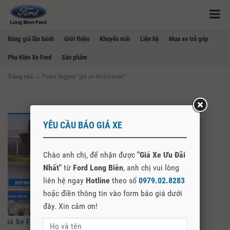
Bảng giá lăn bánh
Giới thiệu
Khuyến mãi
Liên hệ
Mua xe trả góp
Phụ Kiện Xe Ford
Sản phẩm
Trang chủ
→
Posts Tagged "giá xe ford transit"
YÊU CẦU BÁO GIÁ XE
Chào anh chị, để nhận được
"Giá Xe Ưu Đãi
Nhất"
từ
Ford Long Biên
, anh chị vui lòng
liên hệ ngay
Hotline
theo số
0979.02.8283
hoặc điền thông tin vào form báo giá dưới
đây. Xin cảm ơn!
Giá Xe Ford Transit 2026 Mới Nhất