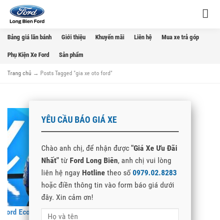
Bảng giá lăn bánh
Giới thiệu
Khuyến mãi
Liên hệ
Mua xe trả góp
Phụ Kiện Xe Ford
Sản phẩm
Trang chủ
→
Posts Tagged "gia xe oto ford"
YÊU CẦU BÁO GIÁ XE
Chào anh chị, để nhận được
"Giá Xe Ưu Đãi
Nhất"
từ
Ford Long Biên
, anh chị vui lòng
liên hệ ngay
Hotline
theo số
0979.02.8283
hoặc điền thông tin vào form báo giá dưới
đây. Xin cảm ơn!
Ford EcoSport 2018 ra mắt thị trường