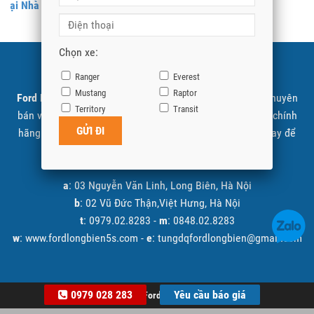
Tại Nhà Máy Hải Dương
Chọn xe:
SHOWROOM FORD LONG BIÊN
Ranger
Everest
Mustang
Raptor
Ford Long Biên
là đại lý cấp 1 ủy quyền Ford Việt Nam chuyên
Territory
Transit
bán và giới thiệu các sản phẩm xe Ford được nhập khẩu chính
hãng. Quý khách có nhu cầu tìm hiểu vui lòng liên hệ ngay để
được tư vấn và báo giá tốt nhất.
a
: 03 Nguyễn Văn Linh, Long Biên, Hà Nội
b
: 02 Vũ Đức Thận,Việt Hưng, Hà Nội
t
: 0979.02.8283 -
m
: 0848.02.8283
w
: www.fordlongbien5s.com -
e
: tungdqfordlongbien@gmail.com
0979 028 283
Yêu cầu báo giá
© 2026
Ford Long Biên