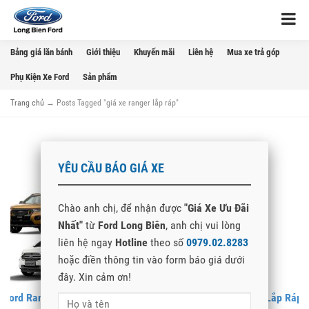
Bảng giá lăn bánh
Giới thiệu
Khuyến mãi
Liên hệ
Mua xe trả góp
Phụ Kiện Xe Ford
Sản phẩm
Trang chủ
→
Posts Tagged "giá xe ranger lắp ráp"
YÊU CẦU BÁO GIÁ XE
Chào anh chị, để nhận được
"Giá Xe Ưu Đãi
Nhất"
từ
Ford Long Biên
, anh chị vui lòng
liên hệ ngay
Hotline
theo số
0979.02.8283
hoặc điền thông tin vào form báo giá dưới
đây. Xin cảm ơn!
Ford Ranger Lắp Ráp Tại Việt Nam. Cận Cảnh Dây Chuyền Lắp Ráp