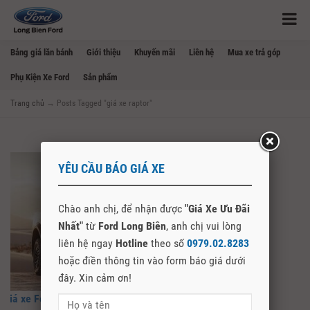
Bảng giá lăn bánh
Giới thiệu
Khuyến mãi
Liên hệ
Mua xe trả góp
Phụ Kiện Xe Ford
Sản phẩm
Trang chủ
→
Posts Tagged "giá xe raptor"
YÊU CẦU BÁO GIÁ XE
Chào anh chị, để nhận được
"Giá Xe Ưu Đãi
Nhất"
từ
Ford Long Biên
, anh chị vui lòng
liên hệ ngay
Hotline
theo số
0979.02.8283
hoặc điền thông tin vào form báo giá dưới
đây. Xin cảm ơn!
Giá xe Ford Ranger Raptor lăn bánh