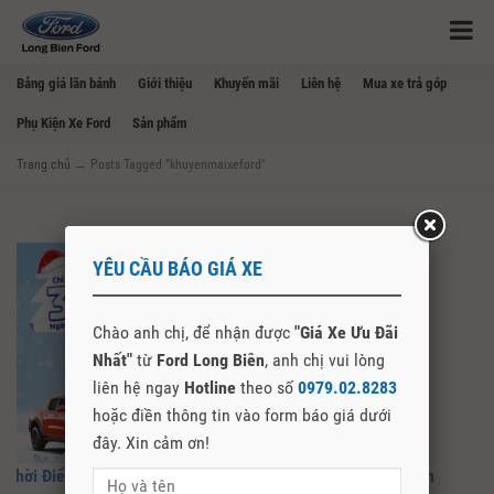
Bảng giá lăn bánh
Giới thiệu
Khuyến mãi
Liên hệ
Mua xe trả góp
Phụ Kiện Xe Ford
Sản phẩm
Trang chủ
→
Posts Tagged "khuyenmaixeford"
YÊU CẦU BÁO GIÁ XE
Chào anh chị, để nhận được
"Giá Xe Ưu Đãi
Nhất"
từ
Ford Long Biên
, anh chị vui lòng
liên hệ ngay
Hotline
theo số
0979.02.8283
hoặc điền thông tin vào form báo giá dưới
đây. Xin cảm ơn!
Thời Điểm Vàng Mua Xe Trong Tháng 12 Tại Ford Long Biên