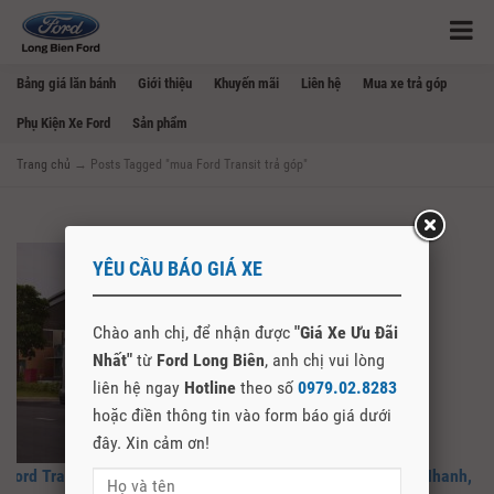
Bảng giá lăn bánh
Giới thiệu
Khuyến mãi
Liên hệ
Mua xe trả góp
Phụ Kiện Xe Ford
Sản phẩm
Trang chủ
→
Posts Tagged "mua Ford Transit trả góp"
YÊU CẦU BÁO GIÁ XE
Chào anh chị, để nhận được
"Giá Xe Ưu Đãi
Nhất"
từ
Ford Long Biên
, anh chị vui lòng
liên hệ ngay
Hotline
theo số
0979.02.8283
hoặc điền thông tin vào form báo giá dưới
đây. Xin cảm ơn!
Ford Transit Trả Góp 2026 – Thủ Tục Đơn Giản, Duyệt Vay Nhanh,