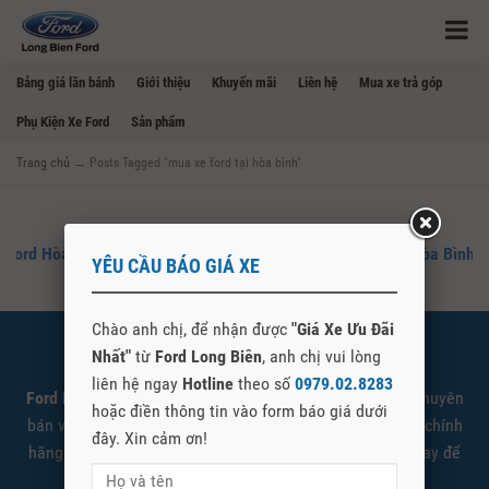
Bảng giá lăn bánh
Giới thiệu
Khuyến mãi
Liên hệ
Mua xe trả góp
Phụ Kiện Xe Ford
Sản phẩm
Trang chủ
→
Posts Tagged "mua xe ford tại hòa bình"
Ford Hòa Bình – Đại Lý Mua Bán Xe Ford Chính Hãng Tại Hòa Bình
YÊU CẦU BÁO GIÁ XE
Chào anh chị, để nhận được
"Giá Xe Ưu Đãi
Nhất"
từ
Ford Long Biên
, anh chị vui lòng
SHOWROOM FORD LONG BIÊN
liên hệ ngay
Hotline
theo số
0979.02.8283
Ford Long Biên
là đại lý cấp 1 ủy quyền Ford Việt Nam chuyên
hoặc điền thông tin vào form báo giá dưới
bán và giới thiệu các sản phẩm xe Ford được nhập khẩu chính
đây. Xin cảm ơn!
hãng. Quý khách có nhu cầu tìm hiểu vui lòng liên hệ ngay để
được tư vấn và báo giá tốt nhất.