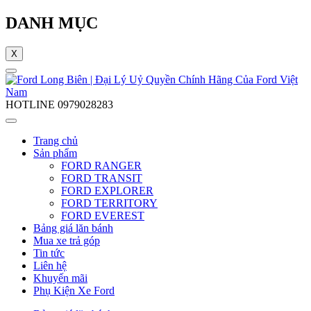
DANH MỤC
X
HOTLINE
0979028283
Trang chủ
Sản phẩm
FORD RANGER
FORD TRANSIT
FORD EXPLORER
FORD TERRITORY
FORD EVEREST
Bảng giá lăn bánh
Mua xe trả góp
Tin tức
Liên hệ
Khuyến mãi
Phụ Kiện Xe Ford