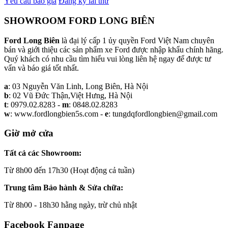
Yêu cầu báo giá
Đăng ký lái thử
SHOWROOM FORD LONG BIÊN
Ford Long Biên
là đại lý cấp 1 ủy quyền Ford Việt Nam chuyên
bán và giới thiệu các sản phẩm xe Ford được nhập khẩu chính hãng.
Quý khách có nhu cầu tìm hiểu vui lòng liên hệ ngay để được tư
vấn và báo giá tốt nhất.
a
: 03 Nguyễn Văn Linh, Long Biên, Hà Nội
b
: 02 Vũ Đức Thận,Việt Hưng, Hà Nội
t
: 0979.02.8283 -
m
: 0848.02.8283
w
: www.fordlongbien5s.com -
e
: tungdqfordlongbien@gmail.com
Giờ mở cửa
Tất cả các Showroom:
Từ 8h00 đến 17h30 (Hoạt động cả tuần)
Trung tâm Bảo hành & Sửa chữa:
Từ 8h00 - 18h30 hằng ngày, trừ chủ nhật
Facebook Fanpage