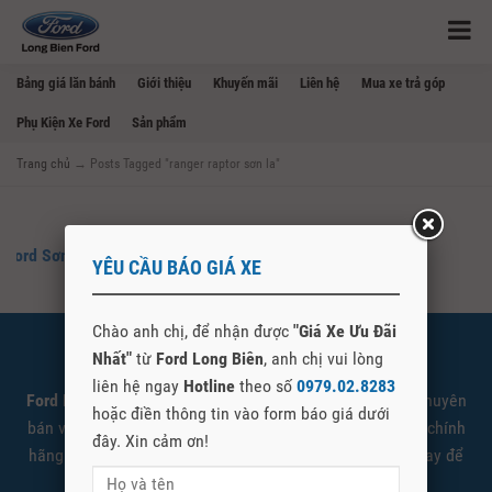
Bảng giá lăn bánh
Giới thiệu
Khuyến mãi
Liên hệ
Mua xe trả góp
Phụ Kiện Xe Ford
Sản phẩm
Trang chủ
→
Posts Tagged "ranger raptor sơn la"
Ford Sơn La – Mua Bán Xe Ford Tại Sơn La
YÊU CẦU BÁO GIÁ XE
Chào anh chị, để nhận được
"Giá Xe Ưu Đãi
Nhất"
từ
Ford Long Biên
, anh chị vui lòng
SHOWROOM FORD LONG BIÊN
liên hệ ngay
Hotline
theo số
0979.02.8283
Ford Long Biên
là đại lý cấp 1 ủy quyền Ford Việt Nam chuyên
hoặc điền thông tin vào form báo giá dưới
bán và giới thiệu các sản phẩm xe Ford được nhập khẩu chính
đây. Xin cảm ơn!
hãng. Quý khách có nhu cầu tìm hiểu vui lòng liên hệ ngay để
được tư vấn và báo giá tốt nhất.