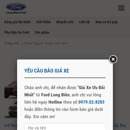
Bảng giá lăn bánh
Giới thiệu
Khuyến mãi
Liên hệ
Mua xe trả góp
Phụ Kiện Xe Ford
Sản phẩm
Trang chủ
→
Posts Tagged "ranger việt nam"
YÊU CẦU BÁO GIÁ XE
Chào anh chị, để nhận được
"Giá Xe Ưu Đãi
Nhất"
từ
Ford Long Biên
, anh chị vui lòng
liên hệ ngay
Hotline
theo số
0979.02.8283
hoặc điền thông tin vào form báo giá dưới
đây. Xin cảm ơn!
Ford Ranger Lắp Ráp Tại Việt Nam. Cận Cảnh Dây Chuyền Lắp Ráp