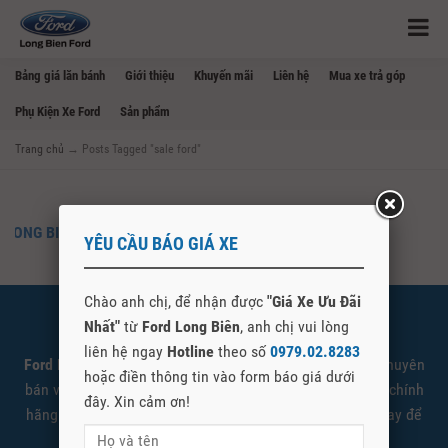
Bảng giá lăn bánh
Giới thiệu
Khuyến mãi
Liên hệ
Mua xe trả góp
Phụ Kiện Xe Ford
Sản phẩm
Trang chủ
→
Posts Tagged "sale ford"
LONG BIÊN FORD TUYỂN DỤNG NHÂN SỰ
YÊU CẦU BÁO GIÁ XE
Chào anh chị, để nhận được
"Giá Xe Ưu Đãi
Nhất"
từ
Ford Long Biên
, anh chị vui lòng
SHOWROOM FORD LONG BIÊN
liên hệ ngay
Hotline
theo số
0979.02.8283
Ford Long Biên
là đại lý cấp 1 ủy quyền Ford Việt Nam chuyên
hoặc điền thông tin vào form báo giá dưới
bán và giới thiệu các sản phẩm xe Ford được nhập khẩu chính
đây. Xin cảm ơn!
hãng. Quý khách có nhu cầu tìm hiểu vui lòng liên hệ ngay để
được tư vấn và báo giá tốt nhất.