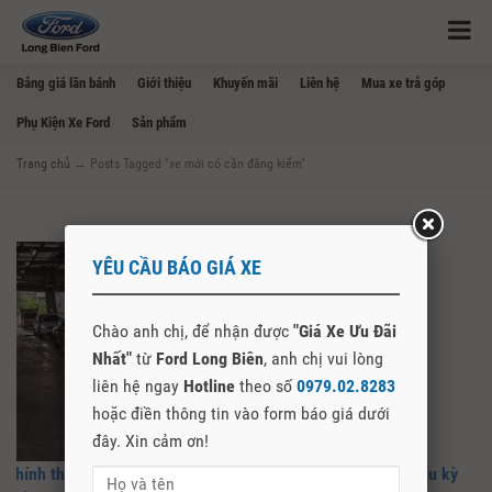
Bảng giá lăn bánh
Giới thiệu
Khuyến mãi
Liên hệ
Mua xe trả góp
Phụ Kiện Xe Ford
Sản phẩm
Trang chủ
→
Posts Tagged "xe mới có cần đăng kiểm"
YÊU CẦU BÁO GIÁ XE
Chào anh chị, để nhận được
"Giá Xe Ưu Đãi
Nhất"
từ
Ford Long Biên
, anh chị vui lòng
liên hệ ngay
Hotline
theo số
0979.02.8283
hoặc điền thông tin vào form báo giá dưới
đây. Xin cảm ơn!
Chính thức miễn đăng kiểm lần đầu với ô tô mới, kéo dài chu kỳ