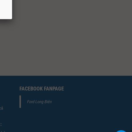
FACEBOOK FANPAGE
Ford Long Biên
cả
: