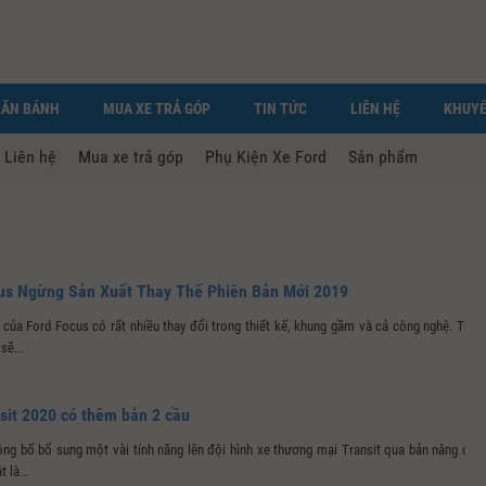
LĂN BÁNH
MUA XE TRẢ GÓP
TIN TỨC
LIÊN HỆ
KHUYẾ
Liên hệ
Mua xe trả góp
Phụ Kiện Xe Ford
Sản phẩm
us Ngừng Sản Xuất Thay Thế Phiên Bản Mới 2019
của Ford Focus có rất nhiều thay đổi trong thiết kế, khung gầm và cả công nghệ. Thời
sẽ...
nsit 2020 có thêm bản 2 cầu
ng bố bổ sung một vài tính năng lên đội hình xe thương mại Transit qua bản nâng cấp
 là...