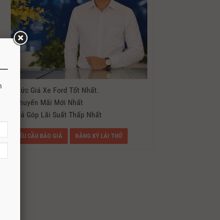
h
- Mức Giá Xe Ford Tốt Nhất.
- Khuyến Mãi Mới Nhất
- Trả Góp Lãi Suất Thấp Nhất
YÊU CẦU BÁO GIÁ
ĐĂNG KÝ LÁI THỬ