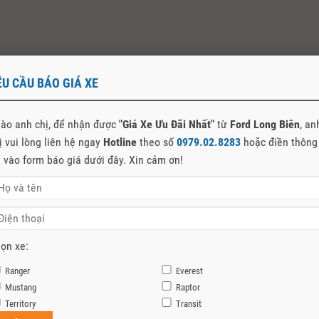
ÊU CẦU BÁO GIÁ XE
e Ford Tại Hà Nội
rd Việt Nam đã có 9 đại lý chính chính thức, đạt tiêu chuẩn 5S của Ford Việt Nam trên
ào anh chị, để nhận được
"Giá Xe Ưu Đãi Nhất"
từ
Ford Long Biên
, an
ị vui lòng liên hệ ngay
Hotline
theo số
0979.02.8283
hoặc điền thông
n vào form báo giá dưới đây. Xin cảm ơn!
Ford Ranger “áp đảo” tại cuộc thi Offroad mừng PVC 5 tuổi
i bãi giữa sông Hồng, Hà Nội, Câu lạc bộ bán tải Việt Nam PVC đã tổ chức sự kiện chào
.
ọn xe:
Người dùng đánh giá ưu/nhược điểm Ford Everest
Ranger
Everest
ời tiêu dùng Việt Nam, Ford Everest được biết tới là mẫu SUV hạng trung ổn định, bền bỉ
Mustang
Raptor
Territory
Transit