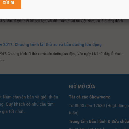
Người dùng đánh giá ưu nhược điểm Ford EcoSport sau một thời gian
UV Mini được thiết kế phù hợp với điều kiện đi lại tại Việt Nam, dù là đường thành thị
 2017: Chương trình lái thử xe và bảo dưỡng lưu động
17: Chương trình lái thử xe và bảo dưỡng lưu động Vào ngày 14/4 tới đây, lễ khai mạc
...
GIỜ MỞ CỬA
ệt Nam chuyên bán và giới thiệu
Tất cả các Showroom:
g. Quý khách có nhu cầu tìm
Từ 8h00 đến 17h30 (Hoạt động 
 giá tốt nhất.
tuần)
Trung tâm Bảo hành & Sửa chữa