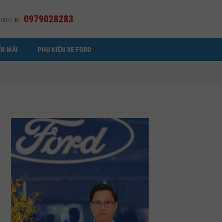
0979028283
HOTLINE
N MÃI
PHỤ KIỆN XE FORD