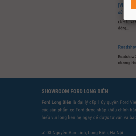
[VIDEO] 
sử dụng
Là mẫu xe S
đông...
Roadshow
Roadshow 20
chương trình
SHOWROOM FORD LONG BIÊN
Ford Long Biên
là đại lý cấp 1 ủy quyền Ford Vi
các sản phẩm xe Ford được nhập khẩu chính hãn
hiểu vui lòng liên hệ ngay để được tư vấn và báo
a
: 03 Nguyễn Văn Linh, Long Biên, Hà Nội