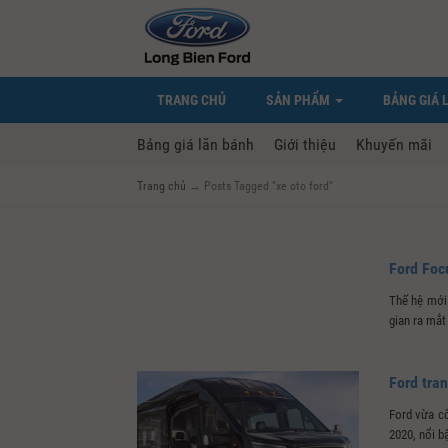
TRANG CHỦ
SẢN PHẨM
BẢNG GIÁ 
Bảng giá lăn bánh
Giới thiệu
Khuyến mãi
Trang chủ
→
Posts Tagged "xe oto ford"
Ford Foc
Thế hệ mới 
gian ra mắt 
Ford tra
Ford vừa cô
2020, nổi bật