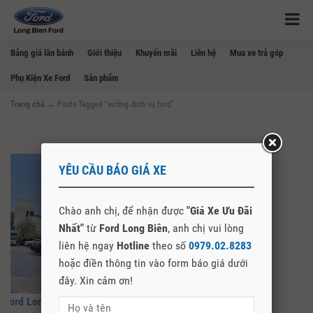
Bảng giá lăn bánh
Giới thiệu
Khuyến mãi
Liên hệ
Mua xe trả góp
Phụ Kiện Xe Ford
Sản phẩm
Trang chủ
→
Posts Tagged "xưởng dịch vụ ford"
YÊU CẦU BÁO GIÁ XE
Chào anh chị, để nhận được
"Giá Xe Ưu Đãi
Nhất"
từ
Ford Long Biên
, anh chị vui lòng
liên hệ ngay
Hotline
theo số
0979.02.8283
hoặc điền thông tin vào form báo giá dưới
đây. Xin cảm ơn!
Ford Long Biên – Đại Lý Ford Uy Tín Nhất Tại Hà Nội