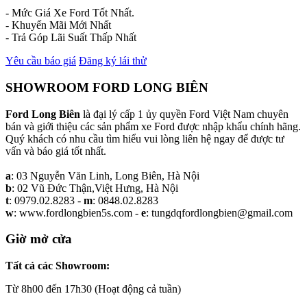
- Mức Giá Xe Ford Tốt Nhất.
- Khuyến Mãi Mới Nhất
- Trả Góp Lãi Suất Thấp Nhất
Yêu cầu báo giá
Đăng ký lái thử
SHOWROOM FORD LONG BIÊN
Ford Long Biên
là đại lý cấp 1 ủy quyền Ford Việt Nam chuyên
bán và giới thiệu các sản phẩm xe Ford được nhập khẩu chính hãng.
Quý khách có nhu cầu tìm hiểu vui lòng liên hệ ngay để được tư
vấn và báo giá tốt nhất.
a
: 03 Nguyễn Văn Linh, Long Biên, Hà Nội
b
: 02 Vũ Đức Thận,Việt Hưng, Hà Nội
t
: 0979.02.8283 -
m
: 0848.02.8283
w
: www.fordlongbien5s.com -
e
: tungdqfordlongbien@gmail.com
Giờ mở cửa
Tất cả các Showroom:
Từ 8h00 đến 17h30 (Hoạt động cả tuần)