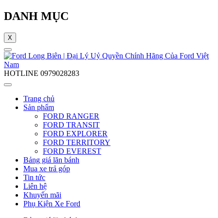
DANH MỤC
X
HOTLINE
0979028283
Trang chủ
Sản phẩm
FORD RANGER
FORD TRANSIT
FORD EXPLORER
FORD TERRITORY
FORD EVEREST
Bảng giá lăn bánh
Mua xe trả góp
Tin tức
Liên hệ
Khuyến mãi
Phụ Kiện Xe Ford