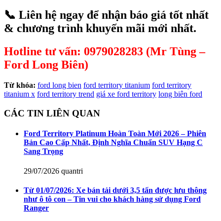
📞
Liên hệ ngay để nhận báo giá tốt nhất
& chương trình khuyến mãi mới nhất.
Hotline tư vấn: 0979028283 (Mr Tùng –
Ford Long Biên)
Từ khóa:
ford long bien
ford territory titanium
ford territory
titanium x
ford territory trend
giá xe ford territory
long biên ford
CÁC TIN LIÊN QUAN
Ford Territory Platinum Hoàn Toàn Mới 2026 – Phiên
Bản Cao Cấp Nhất, Định Nghĩa Chuẩn SUV Hạng C
Sang Trọng
29/07/2026
quantri
Từ 01/07/2026: Xe bán tải dưới 3,5 tấn được lưu thông
như ô tô con – Tin vui cho khách hàng sử dụng Ford
Ranger