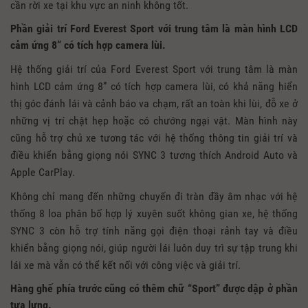
cần rời xe tại khu vực an ninh không tốt.
Phần giải trí Ford Everest Sport với trung tâm là màn hình LCD
cảm ứng 8” có tích hợp camera lùi.
Hệ thống giải trí của Ford Everest Sport với trung tâm là màn
hình LCD cảm ứng 8” có tích hợp camera lùi, có khả năng hiển
thị góc đánh lái và cảnh báo va chạm, rất an toàn khi lùi, đỗ xe ở
những vị trí chật hẹp hoặc có chướng ngại vật. Màn hình này
cũng hỗ trợ chủ xe tương tác với hệ thống thông tin giải trí và
điều khiển bằng giọng nói SYNC 3 tương thích Android Auto và
Apple CarPlay.
Không chỉ mang đến những chuyến đi tràn đầy âm nhạc với hệ
thống 8 loa phân bố hợp lý xuyên suốt không gian xe, hệ thống
SYNC 3 còn hỗ trợ tính năng gọi điện thoại rảnh tay và điều
khiển bằng giọng nói, giúp người lái luôn duy trì sự tập trung khi
lái xe mà vẫn có thể kết nối với công việc và giải trí.
Hàng ghế phía trước cũng có thêm chữ “Sport” được dập ở phần
tựa lưng.