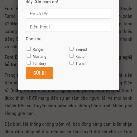
đây. Xin cảm ơn!
Ford Everest Sport được trang bị động cơ Diesel 2.0L Single
Turbo cho công suất cực đại đạt tới 180PS và mô-men xoắn
420Nm. Kết hợp với đó là hộp số tự động 10 cấp giúp tăng
cường khả năng tiết kiệm nhiên liệu, tăng tốc tốt hơn, giảm thiểu
Chọn xe:
tiếng ồn động cơ, đồng thời đưa đến khả năng chuyển số nhanh
và chính xác.
Ranger
Everest
Ford Everest Sport được trag bị 7 túi khí cùng nhiều công nghệ
Mustang
Raptor
Territory
Transit
hỗ trợ người lái.
Trang bị 7 túi khí kết hợp với các công nghệ hỗ trợ người lái tiên
tiến như Hệ thống Chống bó cứng phanh (ABS), Cân bằng Điện
tử (ESP), Hỗ trợ Khởi hành ngang dốc (HLA), Ford Everest Sport
được thiết kế để mang đến sự an tâm cho người lái và mọi hành
khách trên xe, truyền cảm hứng cho những hành trình khám phá
không giới hạn.
Đặc biệt, Hệ thống chống trộm với báo động bằng cảm biến nhận
diện xâm nhập sẽ đưa đến sự an tâm tuyệt đối khi chủ xe Ford