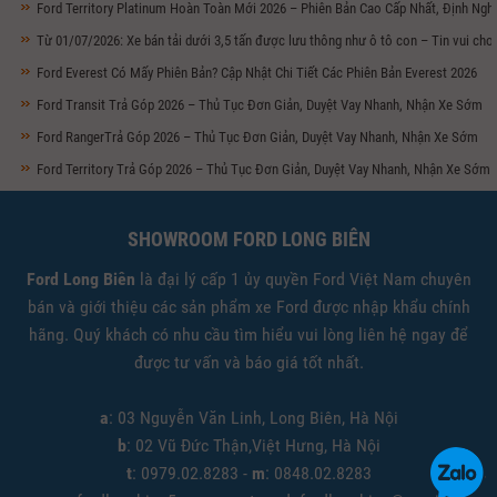
Ford Territory Platinum Hoàn Toàn Mới 2026 – Phiên Bản Cao Cấp Nhất, Định Ng
Từ 01/07/2026: Xe bán tải dưới 3,5 tấn được lưu thông như ô tô con – Tin vui ch
Ford Everest Có Mấy Phiên Bản? Cập Nhật Chi Tiết Các Phiên Bản Everest 2026
Ford Transit Trả Góp 2026 – Thủ Tục Đơn Giản, Duyệt Vay Nhanh, Nhận Xe Sớm
Ford RangerTrả Góp 2026 – Thủ Tục Đơn Giản, Duyệt Vay Nhanh, Nhận Xe Sớm
Ford Territory Trả Góp 2026 – Thủ Tục Đơn Giản, Duyệt Vay Nhanh, Nhận Xe Sớm
SHOWROOM FORD LONG BIÊN
Ford Long Biên
là đại lý cấp 1 ủy quyền Ford Việt Nam chuyên
bán và giới thiệu các sản phẩm xe Ford được nhập khẩu chính
hãng. Quý khách có nhu cầu tìm hiểu vui lòng liên hệ ngay để
được tư vấn và báo giá tốt nhất.
a
: 03 Nguyễn Văn Linh, Long Biên, Hà Nội
b
: 02 Vũ Đức Thận,Việt Hưng, Hà Nội
t
: 0979.02.8283 -
m
: 0848.02.8283