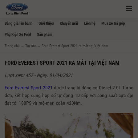
Bảng giá lăn bánh
Giới thiệu
Khuyến mãi
Liên hệ
Mua xe trả góp
Phụ Kiện Xe Ford
Sản phẩm
Trang chủ
→
Tin tức
→
Ford Everest Sport 2021 ra mắt tại Việt Nam
FORD EVEREST SPORT 2021 RA MẮT TẠI VIỆT NAM
Lượt xem: 457 - Ngày: 01/04/2021
Ford Everest Sport 2021
được trang bị động cơ Diesel 2.0L Turbo
đơn, kết hợp cùng hộp số tự động 10 cấp với công suất cực đại
đạt tới 180PS và mô-men xoắn 420Nm.