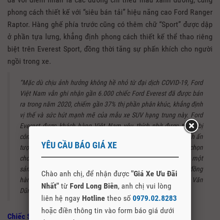
phong cách thiết kế với “siêu bán tải” hiệu năng cao Ford Ranger
Raptor. Hàng ghế phía trước cũng có thêm chữ “Sport” được dập
ở phần tựa lưng, khẳng định phong cách thiết kế thể thao riêng
biệt trên Everest Sport, đồng thời tăng sự phấn khích cho người
ngồi trong xe.
“Mặc dù chịu ảnh hưởng không hề nhỏ từ đại dịch COVID-19, Ford
Việt Nam vẫn ghi nhận gần 6.000 chiếc Ford Everest đã được bán
ra trong năm 2020, chiếm gần 37% thị phần phân khúc, khẳng định
vị thế và sức hút mạnh mẽ của mẫu xe SUV hạng trung này. Ford
Everest được khách hàng Việt Nam yêu thích nhờ được trang bị
công nghệ tiên tiến, an toàn, cùng thiết kế và khả năng vận hành ấn
YÊU CẦU BÁO GIÁ XE
tượng. Phiên bản Everest Sport Mới sẽ mang đến thêm sự lựa chọn
cho khách hàng, đặc biệt là những khách hàng đang tìm kiếm một
sản phẩm có thiết kế thể thao mạnh mẽ, sang trọng làm bạn đồng
Chào anh chị, để nhận được
"Giá Xe Ưu Đãi
hành đáng tin cậy trong các hành trình khám phá”, ông Phạm Văn
Nhất"
từ
Ford Long Biên
, anh chị vui lòng
Dũng, Tổng giám đốc Ford Việt Nam chia sẻ.
liên hệ ngay
Hotline
theo số
0979.02.8283
hoặc điền thông tin vào form báo giá dưới
Chiếc SUV an toàn và hiệu quả