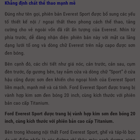
Khẳng định chất thể thao mạnh mẽ
Đúng như tên gọi, phiên bản Everest Sport được bổ sung các yếu
tố thiết kế nội / ngoại thất theo phong cách thể thao, tăng
cường cho vẻ ngoài vốn đã rất ấn tượng của Everest. Nhìn từ
phía trước, dễ dàng nhận diện phiên bản này với mặt ca lăng
dạng lưới tổ ong và dòng chữ Everest trên nắp capo được sơn
đen bóng.
Bên cạnh đó, các chi tiết như giá nóc, cản trước, cản sau, cụm
đèn trước, ốp gương bên, tay nắm cửa và dòng chữ “Sport” ở cửa
hậu cũng được sơn đen khiến cho ngoại hình của Everest Sport
liền mạch, mạnh mẽ và cá tính. Ford Everest Sport được trang bị
vành hợp kim sơn đen bóng 20 inch, cùng kích thước với phiên
bản cao cấp Titanium.
Ford Everest Sport được trang bị vành hợp kim sơn đen bóng 20
inch, cùng kích thước với phiên bản cao cấp Titanium.
Bên trong khoang nội thất Ford Everest Sport, ghế và táp-lô bọc
da với điểm nhấn là các đường chỉ thêu màu xanh dương, cùng