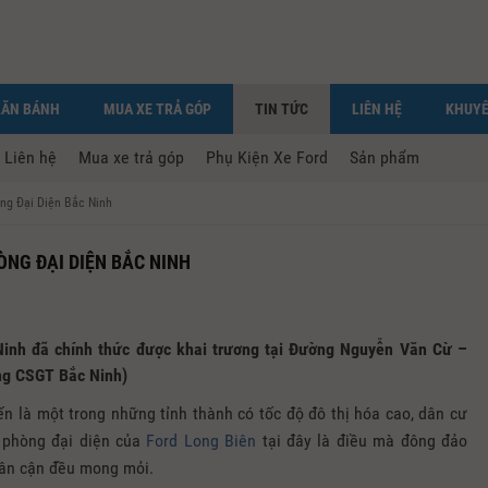
LĂN BÁNH
MUA XE TRẢ GÓP
TIN TỨC
LIÊN HỆ
KHUYẾ
Liên hệ
Mua xe trả góp
Phụ Kiện Xe Ford
Sản phẩm
ng Đại Diện Bắc Ninh
ÒNG ĐẠI DIỆN BẮC NINH
Ninh đã chính thức được khai trương tại Đường Nguyễn Văn Cừ –
ng CSGT Bắc Ninh)
n là một trong những tỉnh thành có tốc độ đô thị hóa cao, dân cư
n phòng đại diện của
Ford Long Biên
tại đây là điều mà đông đảo
lân cận đều mong mỏi.