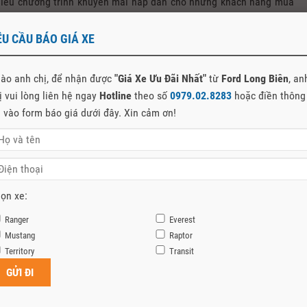
iều chương trình khuyến mãi hấp dẫn cho những khách hàng mua
hông tin chi tiết về chương trình, vui lòng liên hệ trực tiếp với Đại
ng
0979028283
ÊU CẦU BÁO GIÁ XE
m nay!
ào anh chị, để nhận được
"Giá Xe Ưu Đãi Nhất"
từ
Ford Long Biên
, an
ị vui lòng liên hệ ngay
Hotline
theo số
0979.02.8283
hoặc điền thông
n vào form báo giá dưới đây. Xin cảm ơn!
ọn xe:
Ranger
Everest
Mustang
Raptor
Territory
Transit