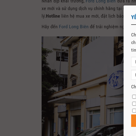
Nhân dịp khai trương,
Ford Long Biên
đưa ra nh
xe mới và sử dụng dịch vụ chính hãng tại Đại lý. T
lý.
Hotline
liên hệ mua xe mới, đặt lịch bảo dưỡ
Y
Hãy đến
Ford Long Biên
để trải nghiệm ngay hô
Ch
ch
ti
Ch