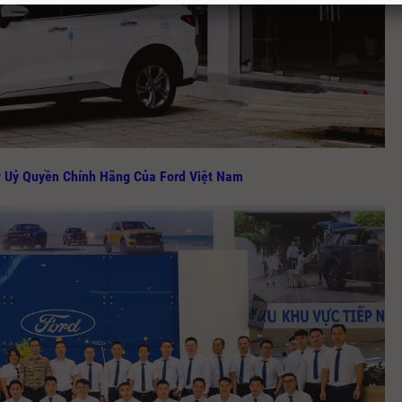
ý Uỷ Quyền Chính Hãng Của Ford Việt Nam