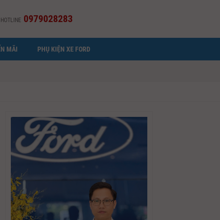
0979028283
HOTLINE
N MÃI
PHỤ KIỆN XE FORD