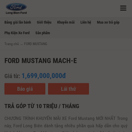
Bảng giá lăn bánh
Giới thiệu
Khuyến mãi
Liên hệ
Mua xe trả góp
Phụ Kiện Xe Ford
Sản phẩm
Trang chủ
→
FORD MUSTANG
FORD MUSTANG MACH-E
1,699,000,000đ
Giá từ:
Báo giá
Lái thử
TRẢ GÓP TỪ 10 TRIỆU / THÁNG
CHƯƠNG TRÌNH KHUYẾN MÃI XE Ford Mustang MỚI NHẤT Trong
này, Ford Long Biên dành tặng nhiều phần quà hấp dẫn cho quý