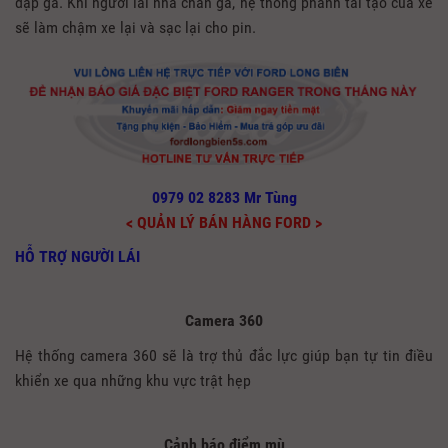
đạp ga. Khi người lái nhả chân ga, hệ thống phanh tái tạo của xe
sẽ làm chậm xe lại và sạc lại cho pin.
0979 02 8283 Mr Tùng
< QUẢN LÝ BÁN HÀNG FORD >
HỖ TRỢ NGƯỜI LÁI
Camera 360
Hệ thống camera 360 sẽ là trợ thủ đắc lực giúp bạn tự tin điều
khiển xe qua những khu vực trật hẹp
Cảnh báo điểm mù