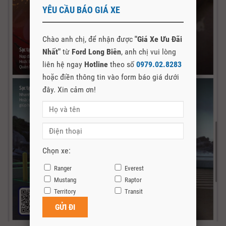
YÊU CẦU BÁO GIÁ XE
Chào anh chị, để nhận được
"Giá Xe Ưu Đãi
Nhất"
từ
Ford Long Biên
, anh chị vui lòng
liên hệ ngay
Hotline
theo số
0979.02.8283
hoặc điền thông tin vào form báo giá dưới
đây. Xin cảm ơn!
Chọn xe:
Ranger
Everest
Mustang
Raptor
Territory
Transit