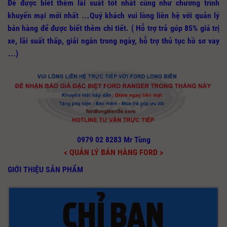
Để được biết thêm lãi suất tốt nhất cũng như chương trình
khuyến mại mới nhất …Quý khách vui lòng liên hệ với quản lý
bán hàng để được biết thêm chi tiết. ( Hỗ trợ trả góp 85% giá trị
xe, lãi suất thấp, giải ngân trong ngày, hỗ trợ thủ tục hồ sơ vay
…)
0979 02 8283 Mr Tùng
< QUẢN LÝ BÁN HÀNG FORD >
GIỚI THIỆU SẢN PHẨM