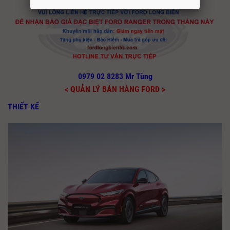
0979 02 8283 Mr Tùng
< QUẢN LÝ BÁN HÀNG FORD >
THIẾT KẾ