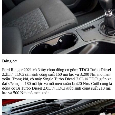
Động cơ
Ford Ranger 2021 có 3 tùy chọn động cơ gồm: TDCi Turbo Diesel
2.2L i4 TDCi sản sinh công suất 160 mã lực và 3.200 Nm mô men
xoắn. Trong khi, cỗ máy Single Turbo Diesel 2.0L i4 TDCi giúp xe
đạt sức mạnh 180 mã lực và mô men xoắn là 420 Nm. Cuối cùng là
động cơ Bi Turbo Diesel 2.0L i4 TDCi giúp sinh công suất 213 mã
lực và 500 Nm mô men xoắn.