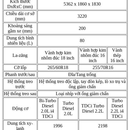
Kích thước
5362 x 1860 x 1830
DxRxC (mm)
Chiều dài cơ sở
3220
(mm)
Khoảng sáng
200
gầm xe (mm)
Dung tích bình
80
nhiên liệu (L)
Vành hợp kim
Vành
Vành hợp kim
La-zăng
nhôm đúc 16
thép
nhôm đúc 18 inch
inch
16 inch
Cỡ lốp
265/60R18
255/70R16
Phanh trước/sau
Đĩa/Tang trống
Hệ thống treo
Hệ thống treo độc lập, tay đòn kép, lò xo trụ và
trước
ống giảm chấn
Hệ thống treo sau
Loại nhíp với ống giảm chấn
Bi-Turbo
Turbo
Turbo
Diesel
TDCi Turbo
Diesel
Động cơ
Diesel
2.0L i4
Diesel 2.2L
2.2L i4
2.0L
TDCi
TDCi
Dung tích xy-
1996
2198
lanh