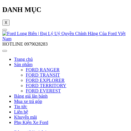
DANH MỤC
X
HOTLINE
0979028283
Trang chủ
Sản phẩm
FORD RANGER
FORD TRANSIT
FORD EXPLORER
FORD TERRITORY
FORD EVEREST
Bảng giá lăn bánh
Mua xe trả góp
Tin tức
Liên hệ
Khuyến mãi
Phụ Kiện Xe Ford