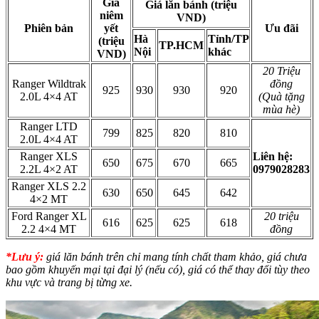
Giá
Giá lăn bánh (triệu
niêm
VND)
Phiên bản
yết
Ưu đãi
Hà
Tỉnh/TP
(triệu
TP.HCM
Nội
khác
VND)
20 Triệu
Ranger Wildtrak
đồng
925
930
930
920
2.0L 4×4 AT
(Quà tặng
mùa hè)
Ranger LTD
799
825
820
810
2.0L 4×4 AT
Ranger XLS
Liên hệ:
650
675
670
665
2.2L 4×2 AT
0979028283
Ranger XLS 2.2
630
650
645
642
4×2 MT
Ford Ranger XL
20 triệu
616
625
625
618
2.2 4×4 MT
đồng
*Lưu ý:
giá lăn bánh trên chỉ mang tính chất tham khảo, giá chưa
bao gồm khuyến mại tại đại lý (nếu có), giá có thể thay đổi tùy theo
khu vực và trang bị từng xe.