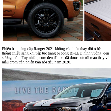
Phiên bản nâng cấp Ranger 2021 không có nhiều thay đổi ở hệ
thống chiếu sáng khi tiếp tục trang bị bóng Bi-LED hình vuông, đèn
sương mù,.. Tuy nhiên, cụm đèn đầu xe đã được sơn tối màu thay vì
màu crom trên phiên bản hồi đầu năm 2020.