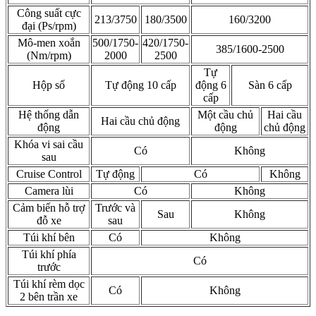
Công suất cực
213/3750
180/3500
160/3200
đại (Ps/rpm)
Mô-men xoắn
500/1750-
420/1750-
385/1600-2500
(Nm/rpm)
2000
2500
Tự
Hộp số
Tự động 10 cấp
động 6
Sàn 6 cấp
cấp
Hệ thống dẫn
Một cầu chủ
Hai cầu
Hai cầu chủ động
động
động
chủ động
Khóa vi sai cầu
Có
Không
sau
Cruise Control
Tự động
Có
Không
Camera lùi
Có
Không
Cảm biến hỗ trợ
Trước và
Sau
Không
đỗ xe
sau
Túi khí bên
Có
Không
Túi khí phía
Có
trước
Túi khí rèm dọc
Có
Không
2 bên trần xe