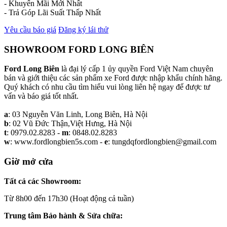
- Khuyến Mãi Mới Nhất
- Trả Góp Lãi Suất Thấp Nhất
Yêu cầu báo giá
Đăng ký lái thử
SHOWROOM FORD LONG BIÊN
Ford Long Biên
là đại lý cấp 1 ủy quyền Ford Việt Nam chuyên
bán và giới thiệu các sản phẩm xe Ford được nhập khẩu chính hãng.
Quý khách có nhu cầu tìm hiểu vui lòng liên hệ ngay để được tư
vấn và báo giá tốt nhất.
a
: 03 Nguyễn Văn Linh, Long Biên, Hà Nội
b
: 02 Vũ Đức Thận,Việt Hưng, Hà Nội
t
: 0979.02.8283 -
m
: 0848.02.8283
w
: www.fordlongbien5s.com -
e
: tungdqfordlongbien@gmail.com
Giờ mở cửa
Tất cả các Showroom:
Từ 8h00 đến 17h30 (Hoạt động cả tuần)
Trung tâm Bảo hành & Sửa chữa: