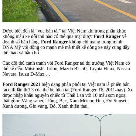
Được biết đến là “vua bán tải” tại Việt Nam khi trong phân khúc
không mẫu xe đối thủ nào có thể qua mặt được
Ford Ranger
về
doanh số bán hàng.
Ford Ranger
không chỉ mang trong mình
DNA Mỹ với động cơ mạnh mẽ mà thiết kế dòng xe này cũng đầy
thể thao và hầm hố.
Các đối thủ cạnh tranh với Ford Ranger tại thị trường Việt Nam có
thể kể đến: Mitsubishi Triton, Mazda BT-50, Toyota Hilux, Nissan
Navara, Isuzu D-Max,…
Ford Ranger 2021
hiện đang phân phối tại Việt nam là phiên bản
facelift lần thứ 3 của thế hệ hiện tại (Ford Ranger T6, 2011-nay). Xe
được nhập khẩu nguyên chiếc từ Thái Lan với 10 màu sơn ngoại
thất gồm: Vàng saber, Trắng, Bạc, Xám Meteor, Đen, Đỏ Sunset,
Xanh dương, Ghi vàng, Đỏ, Xanh thiên thai.