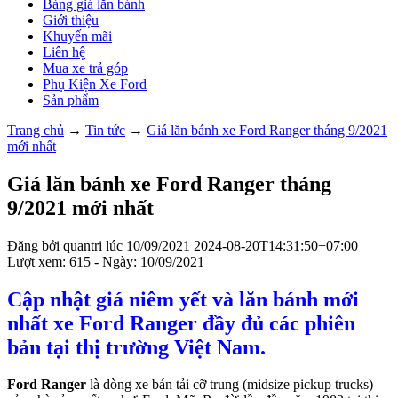
Bảng giá lăn bánh
Giới thiệu
Khuyến mãi
Liên hệ
Mua xe trả góp
Phụ Kiện Xe Ford
Sản phẩm
Trang chủ
→
Tin tức
→
Giá lăn bánh xe Ford Ranger tháng 9/2021
mới nhất
Giá lăn bánh xe Ford Ranger tháng
9/2021 mới nhất
Đăng bởi
quantri
lúc
10/09/2021
2024-08-20T14:31:50+07:00
Lượt xem: 615 - Ngày: 10/09/2021
Cập nhật giá niêm yết và lăn bánh mới
nhất xe Ford Ranger đầy đủ các phiên
bản tại thị trường Việt Nam.
Ford Ranger
là dòng xe bán tải cỡ trung (midsize pickup trucks)