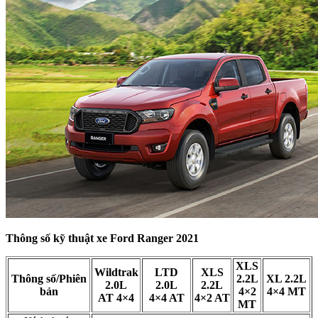
Thông số kỹ thuật xe Ford Ranger 2021
XLS
Wildtrak
LTD
XLS
Thông số/Phiên
2.2L
XL 2.2L
2.0L
2.0L
2.2L
bản
4×2
4×4 MT
AT 4×4
4×4 AT
4×2 AT
MT