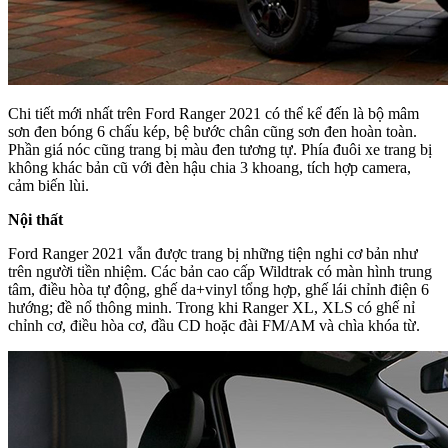
Chi tiết mới nhất trên Ford Ranger 2021 có thể kể đến là bộ mâm
sơn đen bóng 6 chấu kép, bệ bước chân cũng sơn đen hoàn toàn.
Phần giá nóc cũng trang bị màu đen tương tự. Phía đuôi xe trang bị
không khác bản cũ với đèn hậu chia 3 khoang, tích hợp camera,
cảm biến lùi.
Nội thất
Ford Ranger 2021 vẫn được trang bị những tiện nghi cơ bản như
trên người tiền nhiệm. Các bản cao cấp Wildtrak có màn hình trung
tâm, điều hòa tự động, ghế da+vinyl tổng hợp, ghế lái chỉnh điện 6
hướng; đề nổ thông minh. Trong khi Ranger XL, XLS có ghế nỉ
chỉnh cơ, điều hòa cơ, đầu CD hoặc đài FM/AM và chìa khóa từ.