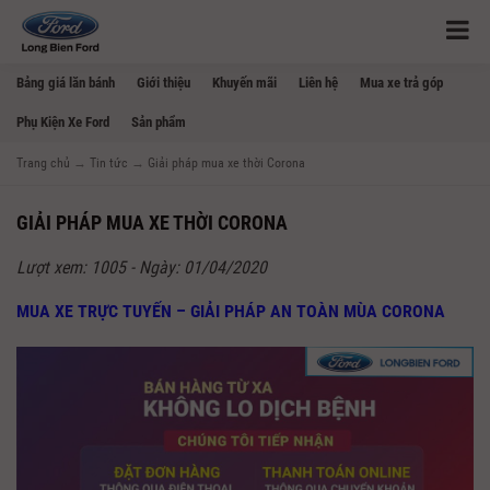
Bảng giá lăn bánh
Giới thiệu
Khuyến mãi
Liên hệ
Mua xe trả góp
Phụ Kiện Xe Ford
Sản phẩm
Trang chủ
→
Tin tức
→
Giải pháp mua xe thời Corona
GIẢI PHÁP MUA XE THỜI CORONA
Lượt xem: 1005 - Ngày: 01/04/2020
MUA XE TRỰC TUYẾN – GIẢI PHÁP AN TOÀN MÙA CORONA