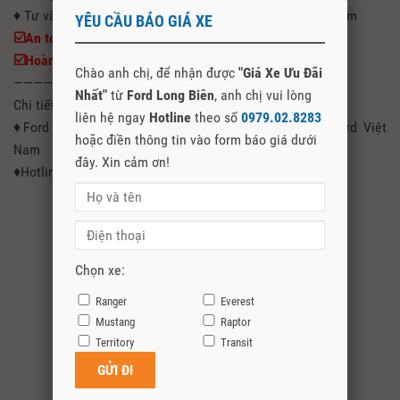
♦ Tư vấn nhiệt tình chính xác, dịch vụ sau bán hàng tận tâm
YÊU CẦU BÁO GIÁ XE
☑️
An toàn giao dịch
☑️
Hoàn tất mọi thủ tục đăng kí, đăng kiểm nhanh gọn
Chào anh chị, để nhận được
"Giá Xe Ưu Đãi
————————————————————————————————
Nhất"
từ
Ford Long Biên
, anh chị vui lòng
Chi tiết xin liên hệ tư vấn 24/24:
liên hệ ngay
Hotline
theo số
0979.02.8283
♦Ford Long Biên Đại Lý Uỷ Quyền Chính Hãng Của Ford Việt
hoặc điền thông tin vào form báo giá dưới
Nam
đây. Xin cảm ơn!
♦Hotline: 0979.02.8283 (Phone,Zalo,Fb)
Chọn xe:
Ranger
Everest
Mustang
Raptor
Territory
Transit