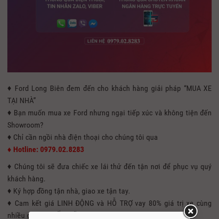
♦ Ford Long Biên đem đến cho khách hàng giải pháp “MUA XE
TẠI NHÀ”
♦ Bạn muốn mua xe Ford nhưng ngại tiếp xúc và không tiện đến
Showroom?
♦ Chỉ cần ngồi nhà điện thoại cho chúng tôi qua
♦
Hotline: 0979.02.8283
♦
Chúng tôi sẽ đưa chiếc xe lái thử đến tận nơi để phục vụ quý
khách hàng.
♦
Ký hợp đồng tận nhà, giao xe tận tay.
♦ Cam kết giá LINH ĐỘNG và HỖ TRỢ vay 80% giá trị xe cùng
nhiều gói KHUYẾN MÃI !!!