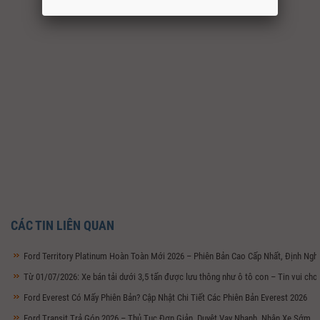
CÁC TIN LIÊN QUAN
Ford Territory Platinum Hoàn Toàn Mới 2026 – Phiên Bản Cao Cấp Nhất, Định Ng
Từ 01/07/2026: Xe bán tải dưới 3,5 tấn được lưu thông như ô tô con – Tin vui ch
Ford Everest Có Mấy Phiên Bản? Cập Nhật Chi Tiết Các Phiên Bản Everest 2026
Ford Transit Trả Góp 2026 – Thủ Tục Đơn Giản, Duyệt Vay Nhanh, Nhận Xe Sớm