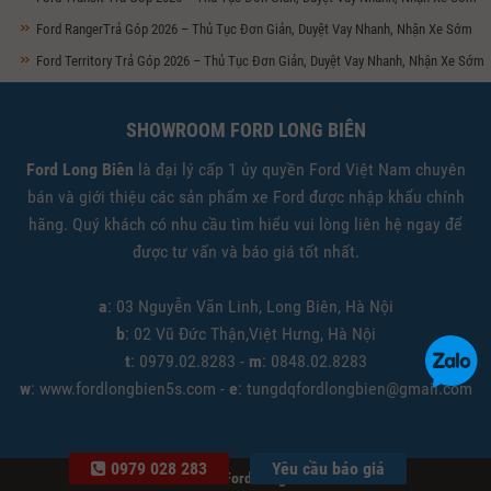
Ford RangerTrả Góp 2026 – Thủ Tục Đơn Giản, Duyệt Vay Nhanh, Nhận Xe Sớm
Ford Territory Trả Góp 2026 – Thủ Tục Đơn Giản, Duyệt Vay Nhanh, Nhận Xe Sớm
SHOWROOM FORD LONG BIÊN
Ford Long Biên
là đại lý cấp 1 ủy quyền Ford Việt Nam chuyên
bán và giới thiệu các sản phẩm xe Ford được nhập khẩu chính
hãng. Quý khách có nhu cầu tìm hiểu vui lòng liên hệ ngay để
được tư vấn và báo giá tốt nhất.
a
: 03 Nguyễn Văn Linh, Long Biên, Hà Nội
b
: 02 Vũ Đức Thận,Việt Hưng, Hà Nội
t
: 0979.02.8283 -
m
: 0848.02.8283
w
: www.fordlongbien5s.com -
e
: tungdqfordlongbien@gmail.com
0979 028 283
Yêu cầu báo giá
© 2026
Ford Long Biên