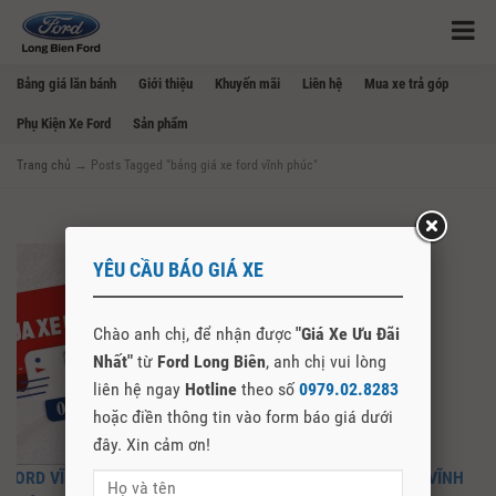
Bảng giá lăn bánh
Giới thiệu
Khuyến mãi
Liên hệ
Mua xe trả góp
Phụ Kiện Xe Ford
Sản phẩm
Trang chủ
→
Posts Tagged "bảng giá xe ford vĩnh phúc"
YÊU CẦU BÁO GIÁ XE
Chào anh chị, để nhận được
"Giá Xe Ưu Đãi
Nhất"
từ
Ford Long Biên
, anh chị vui lòng
liên hệ ngay
Hotline
theo số
0979.02.8283
hoặc điền thông tin vào form báo giá dưới
đây. Xin cảm ơn!
FORD VĨNH PHÚC – CẬP NHẬT GIÁ XE, MUA XE FORD TẠI VĨNH