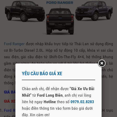
Ford Ranger
được nhập khẩu trực tiếp từ Thái Lan sử dụng động
cơ Bi-Turbo Diesel 2.0L. Hộp số tự động 10 cấp, khóa vi sai cầu
sau điện, gài cầu điện tử Shift-On-The-Fly 4×4, hệ thống khung
gầm siêu cứng. An toàn của xe với 6 túi khí, hệ thống trợ lực lái
điện tử (EPAS), hệ thống kiểm soát đổ đèo, hệ thống phanh chủ
YÊU CẦU BÁO GIÁ XE
động khẩn cấp (AEB), camera lùi cùng hệ thống cảm biến, hệ
thống hỗ trợ duy trì làn đường,…
Chào anh chị, để nhận được
"Giá Xe Ưu Đãi
GIÁ BÁN + ƯU ĐÃI XE FORD RANGER
Nhất"
từ
Ford Long Biên
, anh chị vui lòng
GIÁ XE ƯU ĐÃI NHẤT + PHỤ KIỆN HẤP DẪN
liên hệ ngay
Hotline
theo số
0979.02.8283
hoặc điền thông tin vào form báo giá dưới
Ford Ranger XLS 2.2L 4×2 MT
(Máy dầu): 630 triệu + LH trực
đây. Xin cảm ơn!
tiếp để có giá tốt – Quà tặng hấp dẫn