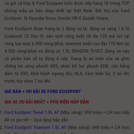
và giá cả hợp lý Ford Ecosport luôn được xếp hạng 10 trong TOP
những mẫu xe bán chạy nhất tại Việt Nam. Đối thủ của Ford
EcoSport là Hyundai Kona, Honda HR-V, Suzuki Vitara.
Ford EcoSport được trang bị 2 động cơ là: động cơ xăng 1.0 lít
Ecoboost 12 Van I3, sản sinh công suất tối đa 125 mã lực tại
vòng tua máy 6.000 vòng/phút, moment xoắn cực đại 170 Nm tại
4.500 vòng/phút và động cơ 1.5L DRAGON TI-VCT. Dòng xe này
có phiên bản số tự động 6 cấp. Trang bị an toàn của xe gồm
chống bó cứng phanh ABS, phân bổ lực phanh EDB, cân bằng
điện tử ESC, khởi hành ngang dốc HLA, Cảm biến lùi, 2 túi khí
trước, tùy chọn 7 túi khí.
GIÁ BÁN + ƯU ĐÃI XE FORD ECOSPORT
GIÁ XE ƯU ĐÃI NHẤT + PHỤ KIỆN HẤP DẪN
Ford EcoSport Trend 1.5L AT
(Máy xăng): 593 triệu + LH trực tiếp
để có giá tốt – Quà tặng hấp dẫn
Ford EcoSport Titanium 1.5L AT
(Máy xăng): 648 triệu + LH trực