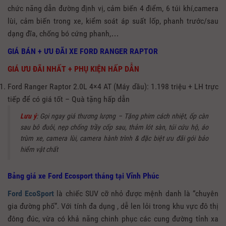
chức năng dẫn đường định vị, cảm biến 4 điểm, 6 túi khí,camera
lùi, cảm biến trong xe, kiểm soát áp suất lốp, phanh trước/sau
dạng đĩa, chống bó cứng phanh,…
GIÁ BÁN + ƯU ĐÃI XE FORD RANGER RAPTOR
GIÁ ƯU ĐÃI NHẤT + PHỤ KIỆN HẤP DẪN
Ford Ranger Raptor 2.0L 4×4 AT (Máy dầu): 1.198 triệu + LH trực
tiếp để có giá tốt – Quà tặng hấp dẫn
Lưu ý
: Gọi ngay giá thương lượng – Tặng phim cách nhiệt, ốp càn
sau bô đuôi, nẹp chống trầy cốp sau, thảm lót sàn, túi cứu hộ, áo
trùm xe, camera lùi, camera hành trình & đặc biệt ưu đãi gói bảo
hiểm vật chất
Bảng giá xe Ford Ecosport tháng tại Vĩnh Phúc
Ford EcoSport
là chiếc SUV cỡ nhỏ được mệnh danh là “chuyên
gia đường phố”. Với tính đa dụng , dễ len lỏi trong khu vực đô thị
đông đúc, vừa có khả năng chinh phục các cung đường tỉnh xa