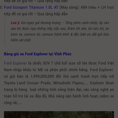
tiếp để có giá tốt – Quà tặng hấp dẫn
Ford Ecosport Titanium 1.0L AT
(Máy xăng): 689 triệu + LH trực
tiếp để có giá tốt – Quà tặng hấp dẫn
Lưu ý
:
Gọi ngay giá thương lượng – Tặng phim cách nhiệt, ốp càn
sau bô đuôi, nẹp chống trầy cốp sau, thảm lót sàn, túi cứu hộ, áo
trùm xe, camera lùi, camera hành trình & đặc biệt ưu đãi gói bảo
hiểm vật chất
Bảng giá xe Ford Explorer tại Vĩnh Phúc
Ford Explorer
là chiếc SUV 7 chỗ full size cỡ lớn được Ford Việt
Nam nhập khẩu từ Mỹ và phân phối chính hãng. Ford Explorer
có giá bán là 1,999,000,000 đối thủ cạnh tranh trực tiếp với
Toyota Land Cruiser Prado, Mitsubishi Pajero,… Explorer được
trang bị hàng loạt những tính năng hiện đại, các công nghệ an
toàn hỗ trợ lái xe đầy đủ, khả năng vận hành linh hoạt, cabin xe
rộng rãi,…