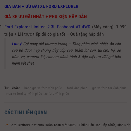
GIÁ BÁN + ƯU ĐÃI XE FORD EXPLORER
GIÁ XE ƯU ĐÃI NHẤT + PHỤ KIỆN HẤP DẪN
Ford Explorer Limited 2.3L Ecoboost AT 4WD
(Máy xăng): 1.999
triệu + LH trực tiếp để có giá tốt – Quà tặng hấp dẫn
Lưu ý
:
Gọi ngay giá thương lượng – Tặng phim cách nhiệt, ốp càn
sau bô đuôi, nẹp chống trầy cốp sau, thảm lót sàn, túi cứu hộ, áo
trùm xe, camera lùi, camera hành trình & đặc biệt ưu đãi gói bảo
hiểm vật chất
Từ khóa:
bảng giá xe ford vĩnh phúc
ford vĩnh phúc
giá xe ford tại vĩnh phúc
mua xe ford tại vĩnh phúc
xe ford vĩnh phúc
CÁC TIN LIÊN QUAN
Ford Territory Platinum Hoàn Toàn Mới 2026 – Phiên Bản Cao Cấp Nhất, Định Ng