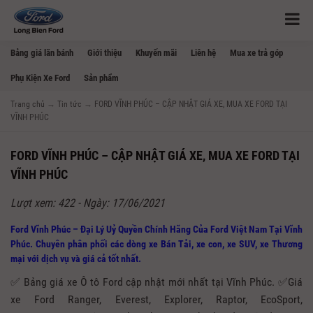
Bảng giá lăn bánh
Giới thiệu
Khuyến mãi
Liên hệ
Mua xe trả góp
Phụ Kiện Xe Ford
Sản phẩm
Trang chủ
→
Tin tức
→
FORD VĨNH PHÚC – CẬP NHẬT GIÁ XE, MUA XE FORD TẠI
VĨNH PHÚC
FORD VĨNH PHÚC – CẬP NHẬT GIÁ XE, MUA XE FORD TẠI
VĨNH PHÚC
Lượt xem: 422 - Ngày: 17/06/2021
Ford Vĩnh Phúc – Đại Lý Uỷ Quyền Chính Hãng Của Ford Việt Nam Tại Vĩnh
Phúc. Chuyên phân phối các dòng xe Bán Tải, xe con, xe SUV, xe Thương
mại với dịch vụ và giá cả tốt nhất.
✅ Bảng giá xe Ô tô Ford cập nhật mới nhất tại Vĩnh Phúc. ✅Giá
xe Ford Ranger, Everest, Explorer, Raptor, EcoSport,