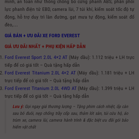
minh, an toàn như
thống chống bó cứng phanh ABS, phân phối
lực phanh điện tử EBD, camera lùi, 7 túi khí, kiểm soát tốc độ tự
động, hỗ trợ duy trì làn đường, gạt mưa tự động, kiểm soát đổ
đèo,…
GIÁ BÁN + ƯU ĐÃI XE FORD EVEREST
GIÁ ƯU ĐÃI NHẤT + PHỤ KIỆN HẤP DẪN
Ford Everest Sport 2.0L 4×2 AT
(Máy dầu): 1.112 triệu + LH trực
tiếp để có giá tốt – Quà tặng hấp dẫn
Ford Everest Titanium 2.0L 4×2 AT
(Máy dầu): 1.181 triệu + LH
trực tiếp để có giá tốt – Quà tặng hấp dẫn
Ford Everest Titanium 2.0L 4WD AT
(Máy dầu): 1.399 triệu + LH
trực tiếp để có giá tốt – Quà tặng hấp dẫn
Lưu ý:
Gọi ngay giá thương lượng – Tặng phim cách nhiệt, ốp càn
sau bô đuôi, nẹp chống trầy cốp sau, thảm lót sàn, túi cứu hộ, áo
trùm xe, camera lùi, camera hành trình & đặc biệt ưu đãi gói bảo
hiểm vật chất