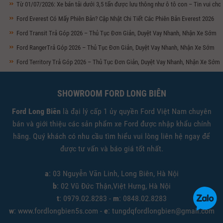
Từ 01/07/2026: Xe bán tải dưới 3,5 tấn được lưu thông như ô tô con – Tin vui ch
Ford Everest Có Mấy Phiên Bản? Cập Nhật Chi Tiết Các Phiên Bản Everest 2026
Ford Transit Trả Góp 2026 – Thủ Tục Đơn Giản, Duyệt Vay Nhanh, Nhận Xe Sớm
Ford RangerTrả Góp 2026 – Thủ Tục Đơn Giản, Duyệt Vay Nhanh, Nhận Xe Sớm
Ford Territory Trả Góp 2026 – Thủ Tục Đơn Giản, Duyệt Vay Nhanh, Nhận Xe Sớm
SHOWROOM FORD LONG BIÊN
Ford Long Biên
là đại lý cấp 1 ủy quyền Ford Việt Nam chuyên
bán và giới thiệu các sản phẩm xe Ford được nhập khẩu chính
hãng. Quý khách có nhu cầu tìm hiểu vui lòng liên hệ ngay để
được tư vấn và báo giá tốt nhất.
a
: 03 Nguyễn Văn Linh, Long Biên, Hà Nội
b
: 02 Vũ Đức Thận,Việt Hưng, Hà Nội
t
: 0979.02.8283 -
m
: 0848.02.8283
w
: www.fordlongbien5s.com -
e
: tungdqfordlongbien@gmail.com