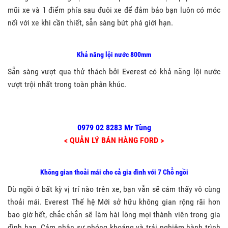
mũi xe và 1 điểm phía sau đuôi xe để đảm bảo bạn luôn có móc
nối với xe khi cần thiết, sẵn sàng bứt phá giới hạn.
Khả năng lội nước 800mm
Sẵn sàng vượt qua thử thách bởi Everest có khả năng lội nước
vượt trội nhất trong toàn phân khúc.
0979 02 8283 Mr Tùng
< QUẢN LÝ BÁN HÀNG FORD >
Không gian thoải mái cho cả gia đình với 7 Chỗ ngồi
Dù ngồi ở bất kỳ vị trí nào trên xe, bạn vẫn sẽ cảm thấy vô cùng
thoải mái. Everest Thế hệ Mới sở hữu không gian rộng rãi hơn
bao giờ hết, chắc chắn sẽ làm hài lòng mọi thành viên trong gia
đình bạn. Cảm nhận sự phóng khoáng và trải nghiệm hành trình