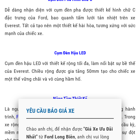
Dễ dàng nhận diện với cụm đèn pha được thiết kế hình chữ C
đặc trưng của Ford, bao quanh tấm lưới tản nhiệt trên xe
Everest. Tất cả tạo nên một thiết kế hài hòa, tương xứng với sức
mạnh của chiếc xe.
Cụm Đèn Hậu LED
Cụm đèn hậu LED với thiết kế rộng tối đa, làm nổi bật sự bề thế
của Everest. Chiều rộng được gia tăng 50mm tạo cho chiếc xe
một thế vững chãi và vô cùng hầm hố.
Nâng Tầm Thiết Kế
Là người bạn đồng hành luôn bên bạn trên mỗi chặng hành
YÊU CẦU BÁO GIÁ XE
trình,
Ford Everest
xứng đáng được nâng lên tầm cao mới. Trong
xe rộng rãi, tiện nghi cùng những đường nét chạm khắc cầu kỳ,
Chào anh chị, để nhận được
"Giá Xe Ưu Đãi
mềm mại, nội thất Everest được thiết kế để mang đến sự đột
Nhất"
từ
Ford Long Biên
, anh chị vui lòng