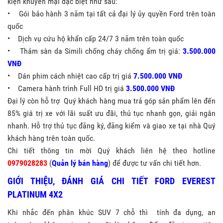
kiện khuyến mại đặc biệt như sau:
• Gói bảo hành 3 năm tại tất cả đại lý ủy quyền Ford trên toàn
quốc
• Dịch vụ cứu hộ khẩn cấp 24/7 3 năm trên toàn quốc
• Thảm sàn da Simili chống cháy chống ẩm trị giá:
3.500.000
VNĐ
• Dán phim cách nhiệt cao cấp trị giá
7.500.000 VNĐ
• Camera hành trình Full HD trị giá
3.500.000 VNĐ
Đại lý còn hỗ trợ Quý khách hàng mua trả góp sản phẩm lên đến
85% giá trị xe với lãi suất ưu đãi, thủ tục nhanh gọn, giải ngân
nhanh. Hỗ trợ thủ tục đăng ký, đăng kiểm và giao xe tại nhà Quý
khách hàng trên toàn quốc.
Chi tiết thông tin mời Quý khách liên hệ theo hotline
0979028283
(
Quản lý bán hàng
) để được tư vấn chi tiết hơn.
GIỚI THIỆU, ĐÁNH GIÁ CHI TIẾT FORD EVEREST
PLATINUM 4X2
Khi nhắc đến phân khúc SUV 7 chỗ thì tính đa dụng, an