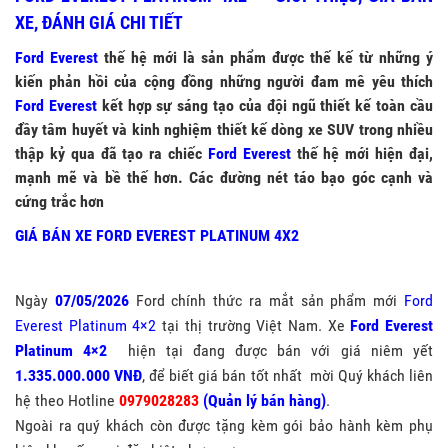
XE, ĐÁNH GIÁ CHI TIẾT
Ford Everest
thế hệ mới là sản phẩm được thế kế từ những ý
kiến phản hồi của cộng đồng những người đam mê yêu thích
Ford Everest
kết hợp sự sáng tạo của đội ngũ thiết kế toàn cầu
đầy tâm huyết và kinh nghiệm thiết kế dòng xe SUV trong nhiều
thập kỷ qua đã tạo ra chiếc
Ford Everest
thế hệ mới hiện đại,
mạnh mẽ và bề thế hơn. Các đường nét táo bạo góc cạnh và
cứng trắc hơn
GIÁ BÁN XE FORD EVEREST PLATINUM 4X2
Ngày
07/05/2026
Ford chính thức ra mắt sản phẩm mới
Ford
Everest Platinum 4×2
tại thị trường Việt Nam. Xe
Ford Everest
Platinum 4×2
hiện tại đang được bán với giá niêm yết
1.335.000.000 VNĐ
, để biết giá bán tốt nhất mời Quý khách liên
hệ theo Hotline
0979028283
(Quản lý bán hàng)
.
Ngoài ra quý khách còn được tặng kèm gói bảo hành kèm phụ