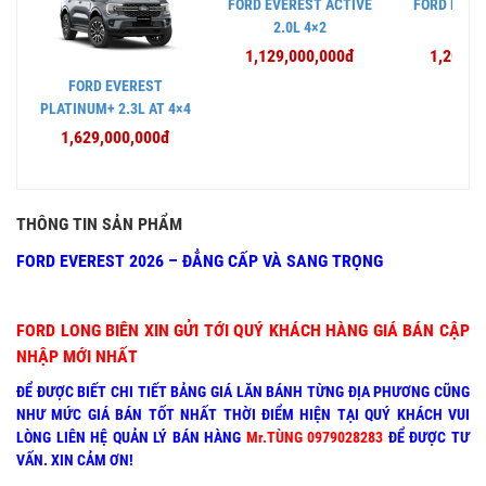
FORD EVEREST ACTIVE
FORD EVER
2.0L 4×2
2.0L
1,129,000,000đ
1,209,0
FORD EVEREST
PLATINUM+ 2.3L AT 4×4
1,629,000,000đ
THÔNG TIN SẢN PHẨM
FORD EVEREST 2026 – ĐẲNG CẤP VÀ SANG TRỌNG
FORD LONG BIÊN XIN GỬI TỚI QUÝ KHÁCH HÀNG GIÁ BÁN CẬP
NHẬP MỚI NHẤT
ĐỂ ĐƯỢC BIẾT CHI TIẾT BẢNG GIÁ LĂN BÁNH TỪNG ĐỊA PHƯƠNG CŨNG
NHƯ MỨC GIÁ BÁN TỐT NHẤT THỜI ĐIỂM HIỆN TẠI QUÝ KHÁCH VUI
LÒNG LIÊN HỆ QUẢN LÝ BÁN HÀNG
Mr.TÙNG 0979028283
ĐỂ ĐƯỢC TƯ
VẤN. XIN CẢM ƠN!