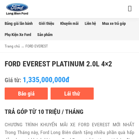
Bảng giá lăn bánh
Giới thiệu
Khuyến mãi
Liên hệ
Mua xe trả góp
Phụ Kiện Xe Ford
Sản phẩm
Trang chủ
→
FORD EVEREST
FORD EVEREST PLATINUM 2.0L 4×2
1,335,000,000đ
Giá từ:
Báo giá
Lái thử
TRẢ GÓP TỪ 10 TRIỆU / THÁNG
CHƯƠNG TRÌNH KHUYẾN MÃI XE FORD EVEREST MỚI NHẤT
Trong Tháng này, Ford Long Biên dành tặng nhiều phần quà hấp