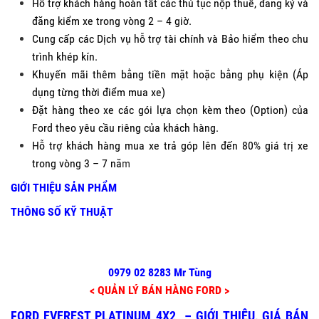
Hỗ trợ khách hàng hoàn tất các thủ tục nộp thuế, đăng ký và
đăng kiểm xe trong vòng 2 – 4 giờ.
Cung cấp các Dịch vụ hỗ trợ tài chính và Bảo hiểm theo chu
trình khép kín.
Khuyến mãi thêm bằng tiền mặt hoặc bằng phụ kiện (Áp
dụng từng thời điểm mua xe)
Đặt hàng theo xe các gói lựa chọn kèm theo (Option) của
Ford theo yêu cầu riêng của khách hàng.
Hỗ trợ khách hàng mua xe trả góp lên đến 80% giá trị xe
trong vòng 3 – 7 nă
m
GIỚI THIỆU SẢN PHẨM
THÔNG SỐ KỸ THUẬT
0979 02 8283 Mr Tùng
< QUẢN LÝ BÁN HÀNG FORD >
FORD EVEREST PLATINUM 4X2 – GIỚI THIỆU, GIÁ BÁN