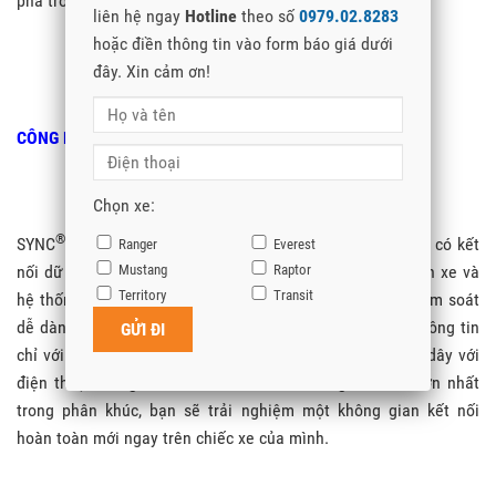
phá trong toàn phân khúc.
liên hệ ngay
Hotline
theo số
0979.02.8283
hoặc điền thông tin vào form báo giá dưới
đây. Xin cảm ơn!
0979 02 8283 Mr Tùng
< QUẢN LÝ BÁN HÀNG FORD >
CÔNG NGHỆ
Chọn xe:
®
SYNC
4A
®
SYNC
4A là hệ thống giải trí và thông tin liên lạc trên xe có kết
Ranger
Everest
Mustang
Raptor
nối dữ liệu đám mây. Có rất nhiều tính năng tích hợp trên xe và
Territory
Transit
hệ thống sẽ hiển thị 5 hoạt động gần nhất, giúp bạn kiểm soát
dễ dàng hơn. Ngoài ra, bạn có thể điều hướng các thẻ thông tin
chỉ với các thao tác đơn giản. Thông qua tích hợp không dây với
điện thoại thông minh và màn hình cảm ứng 12” inch lớn nhất
trong phân khúc, bạn sẽ trải nghiệm một không gian kết nối
hoàn toàn mới ngay trên chiếc xe của mình.