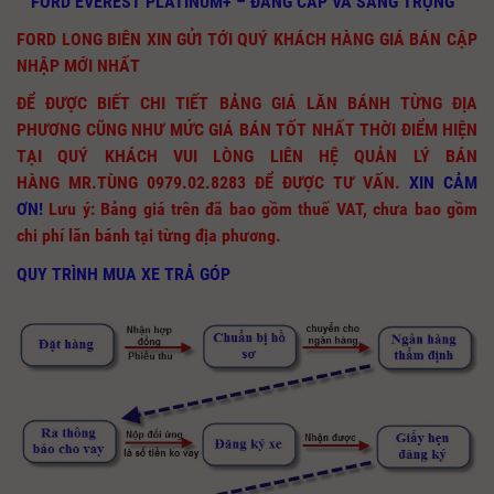
FORD EVEREST PLATINUM+ – ĐẲNG CẤP VÀ SANG TRỌNG
FORD LONG BIÊN XIN GỬI TỚI QUÝ KHÁCH HÀNG GIÁ BÁN CẬP
NHẬP MỚI NHẤT
ĐỂ ĐƯỢC BIẾT CHI TIẾT BẢNG GIÁ LĂN BÁNH TỪNG ĐỊA
PHƯƠNG CŨNG NHƯ MỨC GIÁ BÁN TỐT NHẤT THỜI ĐIỂM HIỆN
TẠI QUÝ KHÁCH VUI LÒNG LIÊN HỆ QUẢN LÝ BÁN
HÀNG MR.TÙNG 0979.02.8283
ĐỂ ĐƯỢC TƯ VẤN.
XIN CẢM
ƠN!
Lưu ý:
Bảng giá trên đã bao gồm thuế VAT, chưa bao gồm
chi phí lăn bánh tại từng địa phương.
QUY TRÌNH MUA XE TRẢ GÓP