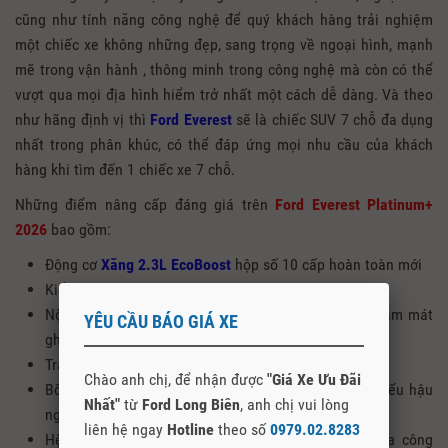
cũng như tính năng công nghệ để quý khách hàng trải nghiệm
một chiếc xe không những đẹp, sang trọng về ngoại hình, mạnh
mẽ trong vận hành , thông minh trong công nghệ mà còn có thể
vượt qua mọi địa hình hiểm trở nhất một cách dễ dàng. Và theo
như hãng định vị thì
Ford Everest
sẽ là chiếc SUV 7 chỗ đa dụng
nhất trong phân khúc, có thể đáp ứng mọi nhu cầu của khách
hàng khi tìm đến 1 chiếc xe 7 chỗ.
Những điểm nâng cấp đáng giá trên
Ford Everest Platinum+
2026
bao gồm:
Động cơ
X
ă
ng
2.3
L EcoBoost
hộp số 10 cấp hoàn toàn mới
Kiểu dáng mặt Ca lăng và Lazang mới
Nội thất bọc da cao cấp hơn và trang bị sưởi ghế, làm mát
YÊU CẦU BÁO GIÁ XE
ghế cả hàng ghế thứ nhất và hàng ghế thứ 2
Trang bị hệ thống âm thanh 12 loa của B&O
Chào anh chị, để nhận được
"Giá Xe Ưu Đãi
Bổ sung thêm nhớ 3 vị trí ghế, vô lăng và gương chiếu hậu
Nhất"
từ
Ford Long Biên
, anh chị vui lòng
ngoài.
liên hệ ngay
Hotline
theo số
0979.02.8283
Hệ thống đèn Led ma trận vượt qua ranh giới của công