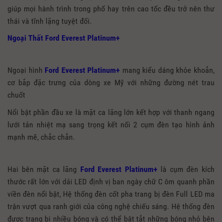
giúp mọi hành trình trong phố hay trên cao tốc đều trở nên thư
thái và tĩnh lặng tuyệt đối.
Ngoại Thất Ford Everest Platinum+
Ngoại hình
Ford Everest Platinum+
mang kiểu dáng khỏe khoắn,
cơ bắp đặc trưng của dòng xe Mỹ với những đường nét trau
chuốt
Nổi bật phần đầu xe là mặt ca lăng lớn kết hợp với thanh ngang
lưới tản nhiệt mạ sang trọng kết nối 2 cụm đèn tạo hình ảnh
mạnh mẽ, chắc chắn.
Hai bên mặt ca lăng
Ford Everest Platinum+
là cụm đèn kích
thước rất lớn với dải LED định vị ban ngày chữ C ôm quanh phần
viền đèn nổi bật, Hệ thống đèn cốt pha trang bị đèn Full LED ma
trận vượt qua ranh giới của công nghệ chiếu sáng. Hệ thống đèn
được trang bị nhiều bóng và có thể bật tắt những bóng nhỏ bên