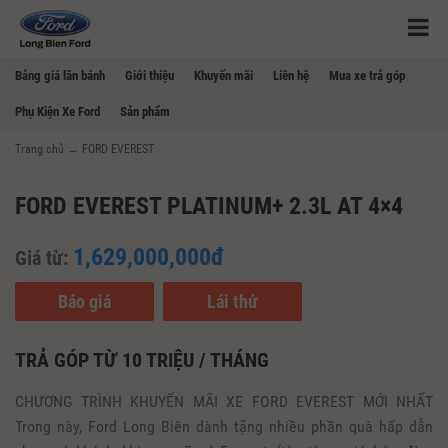
Bảng giá lăn bánh
Giới thiệu
Khuyến mãi
Liên hệ
Mua xe trả góp
Phụ Kiện Xe Ford
Sản phẩm
Trang chủ
→
FORD EVEREST
FORD EVEREST PLATINUM+ 2.3L AT 4×4
1,629,000,000đ
Giá từ:
Báo giá
Lái thử
TRẢ GÓP TỪ 10 TRIỆU / THÁNG
CHƯƠNG TRÌNH KHUYẾN MÃI XE FORD EVEREST MỚI NHẤT
Trong này, Ford Long Biên dành tặng nhiều phần quà hấp dẫn