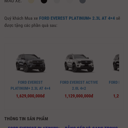
MÀU XE:
Quý khách Mua xe
FORD EVEREST PLATINUM+ 2.3L AT 4×4
sẽ
được tặng các phần quà sau:
FORD EVEREST
FORD EVEREST ACTIVE
FORD EVER
PLATINUM+ 2.3L AT 4×4
2.0L 4×2
2.0L
1,629,000,000đ
1,129,000,000đ
1,209,0
THÔNG TIN SẢN PHẨM