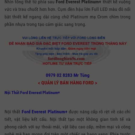
Nhìn tổng thể từ phía sau
Ford Everest Platinum+
thiết kế vuông
vức và trau chuốt hơn hơn. Cụm đèn hậu lớn Full LED màu đỏ nổi
bật thiết kế ngang dài cùng chữ Platinum mạ Crom chìm trong
phần nhựa trong tạo cảm giác sang trọng.
0979 02 8283 Mr Tùng
< QUẢN LÝ BÁN HÀNG FORD >
Nội Thất Ford Everest Platinum+
Nội thất
Ford Everest Platinum+
được nâng cấp rõ rệt về các chi
tiết, vật liệu kết cấu. Nội thất tạo một không gian tinh tế và
phong cách với sự thoải mái, vật liệu cao cấp, mềm mại và công
nghệ mà bạn mong đợi trên một chiếc xe hạng sang. Phía trước