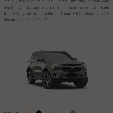
cho quý khách khi mua Ford Everest (tùy từng giá bán đàm
phán) như: – Bộ quà tặng: Dán kính, Thảm trải sàn, Cam hành
trình – Tặng thẻ cứu hộ miễn phí 3 năm – Bảo hiểm thân vỏ –
Bảo dưỡng miễn phí lần đầu