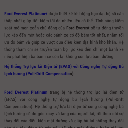
Ford Everest Platinum+
được thiết kế khí động học đạt hệ số cản
thấp nhất giúp tiết kiệm tối đa nhiên liệu có thể. Tính năng kiểm
soát mô men xoắn chủ động của
Ford Everest
sẽ tự động truyền
lực kéo đến một hoặc các bánh xe có độ bám tốt nhất, nhằm tối
ưu độ bám và giúp xe vượt qua điều kiện địa hình khó khăn. Hệ
thống thậm chí sẽ truyền toàn bộ lực kéo đến chỉ một bánh xe
nếu phát hiện ba bánh xe còn lại không còn lực bám đường.
Hệ thống Trợ lực lái Điện tử (EPAS) với Công nghệ Tự động Bù
lệch hướng (Pull-Drift Compensatio
n)
Ford Everest Platinum
trang bị hệ thống trợ lực lái điện tử
(EPAS) với công nghệ tự động bù lệch hướng (Pull-Drift
Compensation). Hệ thống trợ lực lái điện tử cùng công nghệ bù
lệch hướng sẽ đo góc xoay vô lăng của người lái, rồi theo dõi sự
thay đổi của điều kiện mặt đường và giúp bù lại những thay đổi
nhẹ do tác động từ các yếu tố như mặt đường hoặc gió tạt