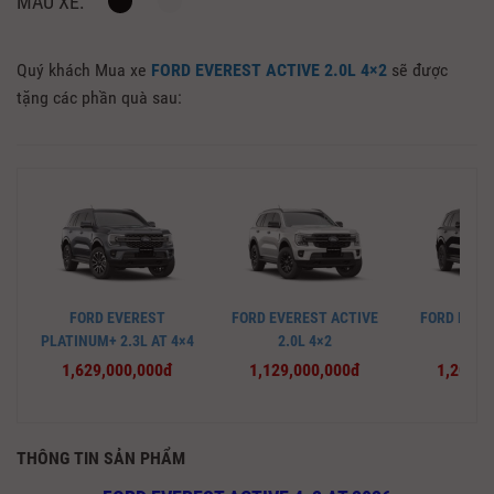
MÀU XE:
Quý khách Mua xe
FORD EVEREST ACTIVE 2.0L 4×2
sẽ được
tặng các phần quà sau:
FORD EVEREST
FORD EVEREST ACTIVE
FORD EVER
PLATINUM+ 2.3L AT 4×4
2.0L 4×2
2.0L
1,629,000,000đ
1,129,000,000đ
1,209,0
THÔNG TIN SẢN PHẨM