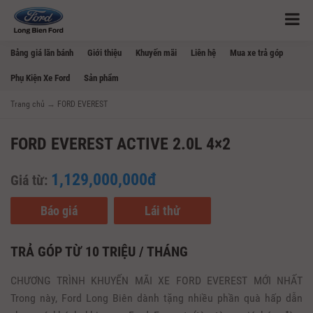
Bảng giá lăn bánh
Giới thiệu
Khuyến mãi
Liên hệ
Mua xe trả góp
Phụ Kiện Xe Ford
Sản phẩm
Trang chủ
→
FORD EVEREST
FORD EVEREST ACTIVE 2.0L 4×2
1,129,000,000đ
Giá từ:
Báo giá
Lái thử
TRẢ GÓP TỪ 10 TRIỆU / THÁNG
CHƯƠNG TRÌNH KHUYẾN MÃI XE FORD EVEREST MỚI NHẤT
Trong này, Ford Long Biên dành tặng nhiều phần quà hấp dẫn