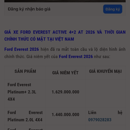
GIÁ XE FORD EVEREST ACTIVE 4×2 AT 2026 VÀ THỜI GIAN
CHÍNH THỨC CÓ MẶT TẠI VIỆT NAM
Ford Everest 2026
hiện đã ra mắt toàn cầu và lộ diện hình ảnh
chính thức. Giá niêm yết của
Ford Everest 2026
như sau:
SẢN PHẨM
GIÁ KHUYẾN MẠI
GIÁ NIÊM YẾT
Ford Everest
Platinum+ 2.3L
1.629.000.000
4X4
Ford Everest
Liên hệ
1.440.000.000
Platinum 2.0L 4X4
0979028283