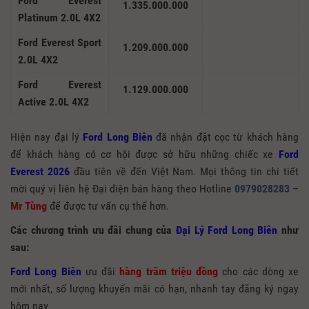
Ford Everest
1.335.000.000
Platinum 2.0L 4X2
Ford Everest Sport
1.209.000.000
2.0L 4X2
Ford Everest
1.129.000.000
Active 2.0L 4X2
Hiện nay đại lý
Ford Long Biên
đã nhận đặt cọc từ khách hàng
để khách hàng có cơ hội được sở hữu những chiếc xe
Ford
Everest 2026
đầu tiên về đến Việt Nam. Mọi thông tin chi tiết
mời quý vị liên hệ Đại diện bán hàng theo Hotline
0979028283
–
Mr Tùng
để được tư vấn cụ thể hơn.
Các chương trình ưu đãi chung của
Đại Lý Ford Long Biên
như
sau:
Ford Long Biên
ưu đãi
hàng trăm triệu đồng
cho các dòng xe
mới nhất, số lượng khuyến mãi có hạn, nhanh tay đăng ký ngay
hôm nay