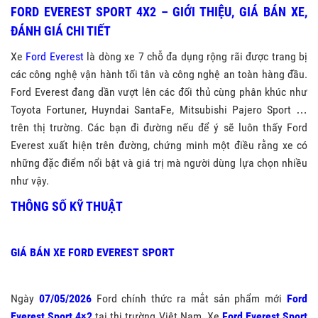
FORD EVEREST SPORT 4X2 – GIỚI THIỆU, GIÁ BÁN XE,
ĐÁNH GIÁ CHI TIẾT
Xe
Ford Everest
là dòng xe 7 chỗ đa dụng rộng rãi được trang bị
các công nghệ vận hành tối tân và công nghệ an toàn hàng đầu.
Ford Everest đang dần vượt lên các đối thủ cùng phân khúc như
Toyota Fortuner, Huyndai SantaFe, Mitsubishi Pajero Sport …
trên thị trường. Các bạn đi đường nếu để ý sẽ luôn thấy Ford
Everest xuất hiện trên đường, chứng minh một điều rằng xe có
những đặc điểm nổi bật và giá trị mà người dùng lựa chọn nhiều
như vậy.
THÔNG SỐ KỸ THUẬT
GIÁ BÁN XE FORD EVEREST SPORT
Ngày
07/05/2026
Ford chính thức ra mắt sản phẩm mới
Ford
Everest Sport 4×2
tại thị trường Việt Nam. Xe
Ford Everest Sport