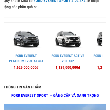
Quý khách Mua xe
FORD EVEREST SPORT 2.0L 4×2
sẽ được
tặng các phần quà sau:
FORD EVEREST
FORD EVEREST ACTIVE
FORD EVER
PLATINUM+ 2.3L AT 4×4
2.0L 4×2
2.0L
1,629,000,000đ
1,129,000,000đ
1,209,0
THÔNG TIN SẢN PHẨM
FORD EVEREST SPORT – ĐẲNG CẤP VÀ SANG TRỌNG