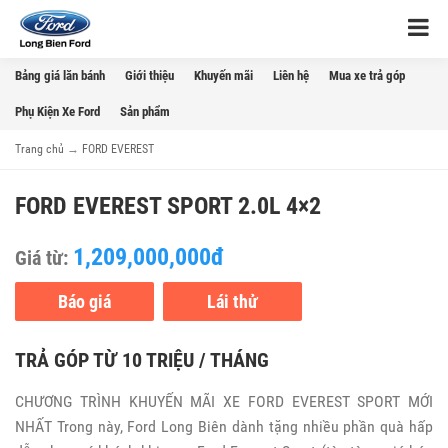
Bảng giá lăn bánh
Giới thiệu
Khuyến mãi
Liên hệ
Mua xe trả góp
Phụ Kiện Xe Ford
Sản phẩm
Trang chủ
→
FORD EVEREST
FORD EVEREST SPORT 2.0L 4×2
1,209,000,000đ
Giá từ:
Báo giá
Lái thử
TRẢ GÓP TỪ 10 TRIỆU / THÁNG
CHƯƠNG TRÌNH KHUYẾN MÃI XE FORD EVEREST SPORT MỚI
NHẤT Trong này, Ford Long Biên dành tặng nhiều phần quà hấp