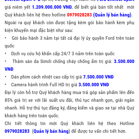
giá niêm yết
1.209.000.000 VNĐ
, để biết giá bán tốt nhất mời
Quý khách liên hệ theo hotline
0979028283
(Quản lý bán hàng)
.
Ngoài ra quý khách còn được tặng kèm gói bảo hành kèm phụ
kiện khuyến mại đặc biệt như sau:
• Gói bảo hành 3 năm tại tất cả đại lý ủy quyền Ford trên toàn
quốc
• Dịch vụ cứu hộ khẩn cấp 24/7 3 năm trên toàn quốc
• Thảm sàn da Simili chống cháy chống ẩm trị giá:
3.500.000
VNĐ
• Dán phim cách nhiệt cao cấp trị giá
7.500.000 VNĐ
• Camera hành trình Full HD trị giá
3.500.000 VNĐ
Đại lý còn hỗ trợ Quý khách hàng mua trả góp sản phẩm lên đến
85% giá trị xe với lãi suất ưu đãi, thủ tục nhanh gọn, giải ngân
nhanh. Hỗ trợ thủ tục đăng ký, đăng kiểm và giao xe tại nhà Quý
khách hàng trên toàn quốc.
Chi tiết thông tin mời Quý khách liên hệ theo Hotline
0979028283
(
Quản lý bán hàng
) để được tư vấn chi tiết hơn.