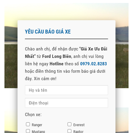
YÊU CẦU BÁO GIÁ XE
Chào anh chị, để nhận được
"Giá Xe Ưu Đãi
Nhất"
từ
Ford Long Biên
, anh chị vui lòng
liên hệ ngay
Hotline
theo số
0979.02.8283
hoặc điền thông tin vào form báo giá dưới
đây. Xin cảm ơn!
MàuTrắng
Chọn xe:
Ranger
Everest
Mustang
Raptor