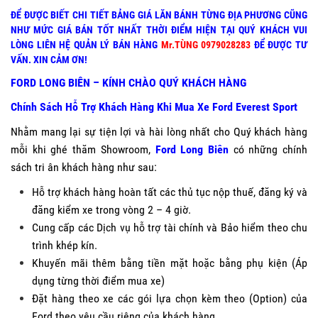
ĐỂ ĐƯỢC BIẾT CHI TIẾT BẢNG GIÁ LĂN BÁNH TỪNG ĐỊA PHƯƠNG CŨNG
NHƯ MỨC GIÁ BÁN TỐT NHẤT THỜI ĐIỂM HIỆN TẠI QUÝ KHÁCH VUI
LÒNG LIÊN HỆ QUẢN LÝ BÁN HÀNG
Mr.TÙNG 0979028283
ĐỂ ĐƯỢC TƯ
VẤN. XIN CẢM ƠN!
FORD LONG BIÊN – KÍNH CHÀO QUÝ KHÁCH HÀNG
Chính Sách Hỗ Trợ Khách Hàng Khi Mua Xe Ford Everest Sport
Nhằm mang lại sự tiện lợi và hài lòng nhất cho Quý khách hàng
mỗi khi ghé thăm Showroom,
Ford Long Biên
có những chính
sách tri ân khách hàng như sau:
Hỗ trợ khách hàng hoàn tất các thủ tục nộp thuế, đăng ký và
đăng kiểm xe trong vòng 2 – 4 giờ.
Cung cấp các Dịch vụ hỗ trợ tài chính và Bảo hiểm theo chu
trình khép kín.
Khuyến mãi thêm bằng tiền mặt hoặc bằng phụ kiện (Áp
dụng từng thời điểm mua xe)
Đặt hàng theo xe các gói lựa chọn kèm theo (Option) của
Ford theo yêu cầu riêng của khách hàng.