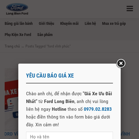
Bảng giá lăn bánh
Giới thiệu
Khuyến mãi
Liên hệ
Mua xe trả góp
Phụ Kiện Xe Ford
Sản phẩm
Trang chủ
→
Posts Tagged "ford vĩnh phúc"
YÊU CẦU BÁO GIÁ XE
Chào anh chị, để nhận được
"Giá Xe Ưu Đãi
Nhất"
từ
Ford Long Biên
, anh chị vui lòng
liên hệ ngay
Hotline
theo số
0979.02.8283
hoặc điền thông tin vào form báo giá dưới
đây. Xin cảm ơn!
FORD VĨNH PHÚC – CẬP NHẬT GIÁ XE, MUA XE FORD TẠI VĨNH