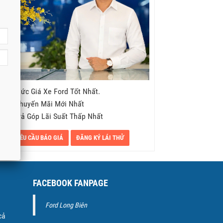
- Mức Giá Xe Ford Tốt Nhất.
- Khuyến Mãi Mới Nhất
- Trả Góp Lãi Suất Thấp Nhất
YÊU CẦU BÁO GIÁ
ĐĂNG KÝ LÁI THỬ
FACEBOOK FANPAGE
Ford Long Biên
cả