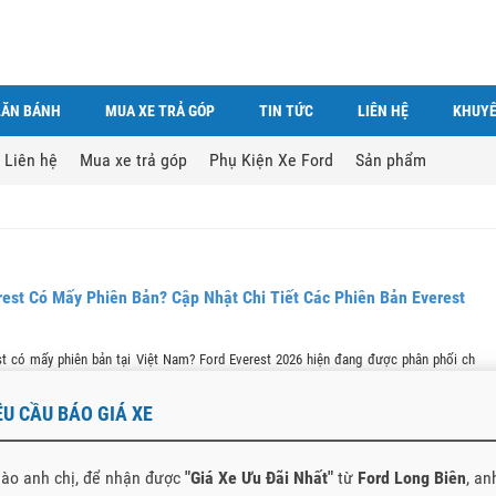
LĂN BÁNH
MUA XE TRẢ GÓP
TIN TỨC
LIÊN HỆ
KHUYẾ
Liên hệ
Mua xe trả góp
Phụ Kiện Xe Ford
Sản phẩm
rest Có Mấy Phiên Bản? Cập Nhật Chi Tiết Các Phiên Bản Everest
st có mấy phiên bản tại Việt Nam? Ford Everest 2026 hiện đang được phân phối chính
t Nam với...
ÊU CẦU BÁO GIÁ XE
ào anh chị, để nhận được
"Giá Xe Ưu Đãi Nhất"
từ
Ford Long Biên
, an