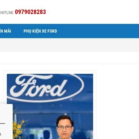
0979028283
HOTLINE
N MÃI
PHỤ KIỆN XE FORD
h